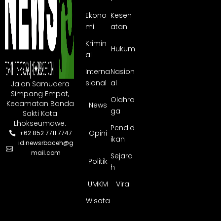
Ekono
Keseh
mi
atan
Krimin
Hukum
al
Interna
Nasion
sional
al
Jalan Samudera
Simpang Empat,
Olahra
Kecamatan Banda
News
ga
Sakti Kota
Lhokseumawe.
Pendid
Opini
+62 852 7711 7747
ikan
id.newsrbaceh@g
mail.com
Sejara
Politik
h
UMKM
Viral
Wisata