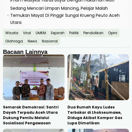
Sedang Mencari Umpan Mancing, Pelajar Malah
Temukan Mayat Di Pinggir Sungai Krueng Peuto Aceh
›
Utara
Wisata
Viral
UMKM
Sejarah
Politik
Pendidikan
Opini
Olahraga
News
Nasional
Bacaan Lainnya
Semarak Demokrasi: Santri
Dua Rumah Kayu Ludes
Dayah Terpadu Aceh Utara
Terbakar di Lhokseumawe,
Dukung Pemilu Melalui
Diduga Akibat Kompor Gas
Sosialisasi Pengawasan
Lupa Dimatikan