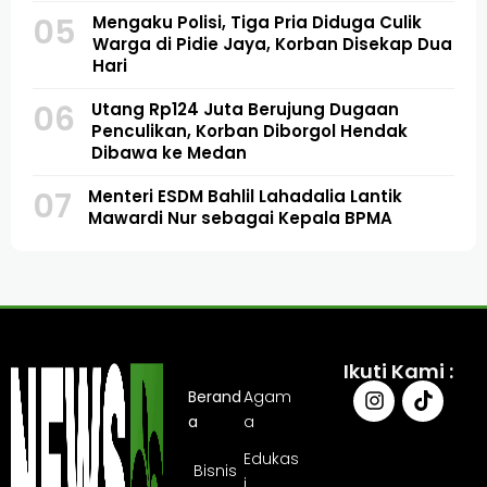
05
Mengaku Polisi, Tiga Pria Diduga Culik
Warga di Pidie Jaya, Korban Disekap Dua
Hari
06
Utang Rp124 Juta Berujung Dugaan
Penculikan, Korban Diborgol Hendak
Dibawa ke Medan
07
Menteri ESDM Bahlil Lahadalia Lantik
Mawardi Nur sebagai Kepala BPMA
Ikuti Kami :
Berand
Agam
a
a
Edukas
Bisnis
i