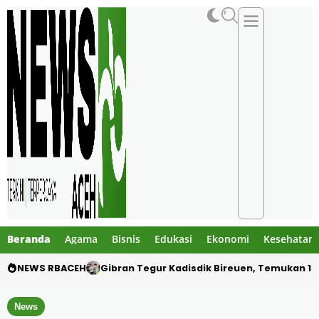
Beranda
Agama
Bisnis
Edukasi
Ekonomi
Kesehatan
NEWS RBACEH
PHE NSO Klarifikasi Dugaan Bau Amoniak di 
News