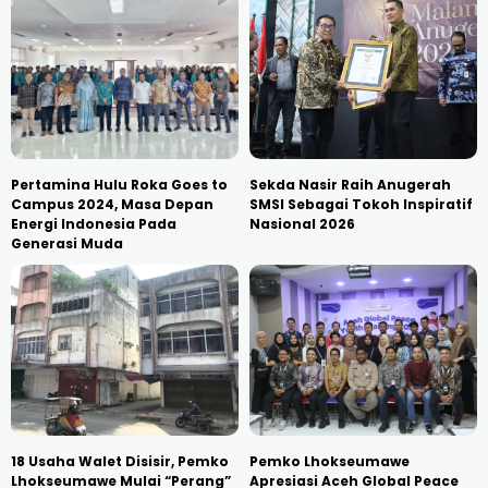
Pertamina Hulu Roka Goes to
Sekda Nasir Raih Anugerah
Campus 2024, Masa Depan
SMSI Sebagai Tokoh Inspiratif
Energi Indonesia Pada
Nasional 2026
Generasi Muda
18 Usaha Walet Disisir, Pemko
Pemko Lhokseumawe
Lhokseumawe Mulai “Perang”
Apresiasi Aceh Global Peace