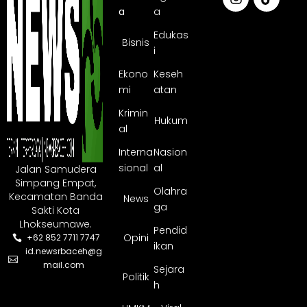
a
a
Edukas
Bisnis
i
Ekono
Keseh
mi
atan
Krimin
Hukum
al
Interna
Nasion
sional
al
Jalan Samudera
Simpang Empat,
Olahra
Kecamatan Banda
News
ga
Sakti Kota
Lhokseumawe.
Pendid
Opini
+62 852 7711 7747
ikan
id.newsrbaceh@g
mail.com
Sejara
Politik
h