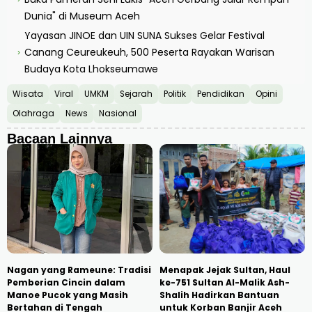
Dunia" di Museum Aceh
Yayasan JINOE dan UIN SUNA Sukses Gelar Festival
Canang Ceureukeuh, 500 Peserta Rayakan Warisan
›
Budaya Kota Lhokseumawe
Wisata
Viral
UMKM
Sejarah
Politik
Pendidikan
Opini
Olahraga
News
Nasional
Bacaan Lainnya
Nagan yang Rameune: Tradisi
Menapak Jejak Sultan, Haul
Pemberian Cincin dalam
ke-751 Sultan Al-Malik Ash-
Manoe Pucok yang Masih
Shalih Hadirkan Bantuan
Bertahan di Tengah
untuk Korban Banjir Aceh