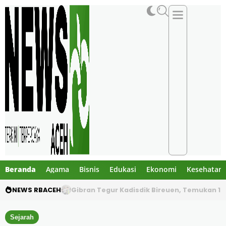
Beranda
Agama
Bisnis
Edukasi
Ekonomi
Kesehatan
NEWS RBACEH
PHE NSO Klarifikasi Dugaan Bau Amoniak di 
Sejarah