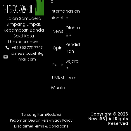
al
Interna
Nasion
sional
al
Jalan Samudera
Simpang Empat,
Olahra
Kecamatan Banda
News
ga
Sakti Kota
Lhokseumawe.
Pendid
Opini
+62 852 7711 7747
ikan
id.newsrbaceh@g
mail.com
Sejara
Politik
h
UMKM
Viral
Wisata
Copyright © 2026
Tentang Kami
Redaksi
NewsRB | All Rights
Pedoman Dewan Pers
Privacy Policy
Reserved
Disclaimer
Terms & Conditions