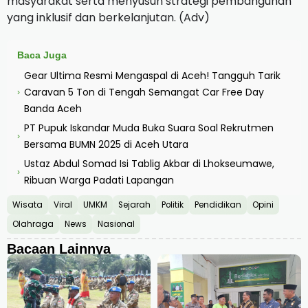
masyarakat serta menyusun strategi pembangunan
yang inklusif dan berkelanjutan. (Adv)
Baca Juga
Gear Ultima Resmi Mengaspal di Aceh! Tangguh Tarik
Caravan 5 Ton di Tengah Semangat Car Free Day
›
Banda Aceh
PT Pupuk Iskandar Muda Buka Suara Soal Rekrutmen
›
Bersama BUMN 2025 di Aceh Utara
Ustaz Abdul Somad Isi Tablig Akbar di Lhokseumawe,
›
Ribuan Warga Padati Lapangan
Wisata
Viral
UMKM
Sejarah
Politik
Pendidikan
Opini
Olahraga
News
Nasional
Bacaan Lainnya