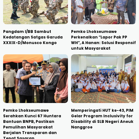
Pangdam I/BB Sambut
Pemko Lhokseumawe
Kedatangan Satgas Garuda
Perkenalkan “Lapor Pak PP
XXXIX-D/Monusco Kongo
WH”, A Hanan: Solusi Responsif
untuk Masyarakat
Pemko Lhokseumawe
Memperingati HUT ke-43, PIM
Serahkan Kunci 67 Huntara
Gelar Program Inclusivity for
Bantuan BNPB, Pastikan
Disability di SLB Negeri Aneuk
Pemulihan Masyarakat
Nanggroe
Berjalan Transparan dan
Tepat Sasaran