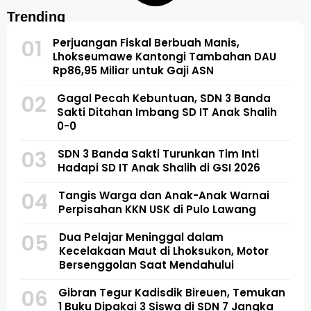
Trending
01
Perjuangan Fiskal Berbuah Manis,
Lhokseumawe Kantongi Tambahan DAU
Rp86,95 Miliar untuk Gaji ASN
02
Gagal Pecah Kebuntuan, SDN 3 Banda
Sakti Ditahan Imbang SD IT Anak Shalih
0-0
03
SDN 3 Banda Sakti Turunkan Tim Inti
Hadapi SD IT Anak Shalih di GSI 2026
04
Tangis Warga dan Anak-Anak Warnai
Perpisahan KKN USK di Pulo Lawang
05
Dua Pelajar Meninggal dalam
Kecelakaan Maut di Lhoksukon, Motor
Bersenggolan Saat Mendahului
06
Gibran Tegur Kadisdik Bireuen, Temukan
1 Buku Dipakai 3 Siswa di SDN 7 Jangka