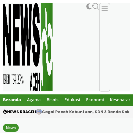
Beranda
Agama
Bisnis
Edukasi
Ekonomi
Kesehatan
NEWS RBACEH
SDN 3 Banda Sakti Turunkan Tim Inti Hadapi 
News