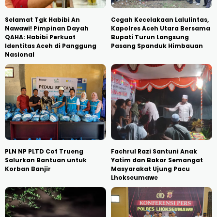
Selamat Tgk Habibi An
Cegah Kecelakaan Lalulintas,
Nawawi! Pimpinan Dayah
Kapolres Aceh Utara Bersama
QAHA: Habibi Perkuat
Bupati Turun Langsung
Identitas Aceh di Panggung
Pasang Spanduk Himbauan
Nasional
PLN NP PLTD Cot Trueng
Fachrul Razi Santuni Anak
Salurkan Bantuan untuk
Yatim dan Bakar Semangat
Korban Banjir
Masyarakat Ujung Pacu
Lhokseumawe