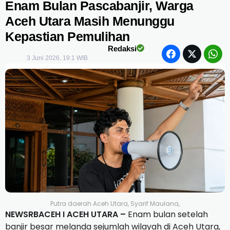
Enam Bulan Pascabanjir, Warga
Aceh Utara Masih Menunggu
Kepastian Pemulihan
Redaksi
3 Juni 2026, 19:1 WIB
Putra daerah Aceh Utara, Syarif Maulana,
NEWSRBACEH I ACEH UTARA –
Enam bulan setelah
banjir besar melanda sejumlah wilayah di Aceh Utara,