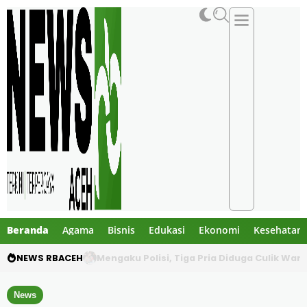
Beranda
Agama
Bisnis
Edukasi
Ekonomi
Kesehatan
NEWS RBACEH
Utang Rp124 Juta Berujung Dugaan Penculi
News