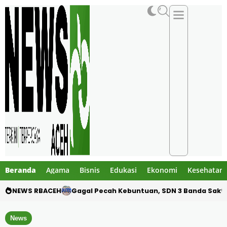
Beranda
Agama
Bisnis
Edukasi
Ekonomi
Kesehatan
NEWS RBACEH
Gagal Pecah Kebuntuan, SDN 3 Banda Sakti 
News