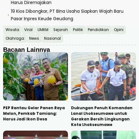
Harus Diremajakan
19 Kios Dibongkar, PT Bina Usaha Siapkan Wajah Baru
›
Pasar Inpres Keude Geudong
Wisata
Viral
UMKM
Sejarah
Politik
Pendidikan
Opini
Olahraga
News
Nasional
Bacaan Lainnya
PEP Rantau Gelar Panen Raya
Dukungan Penuh Komandan
Melon, Pemkab Tamiang:
Lanal Lhokseumawe untuk
Harus Jadi Ikon Desa
Gerakan Bersih Lingkungan
Kota Lhokseumawe