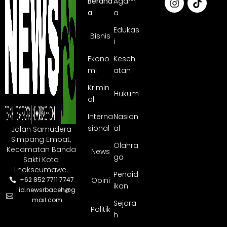
Berand
Agam
a
a
Edukas
Bisnis
i
Ekono
Keseh
mi
atan
Krimin
Hukum
al
Interna
Nasion
sional
al
Jalan Samudera
Simpang Empat,
Olahra
Kecamatan Banda
News
ga
Sakti Kota
Lhokseumawe.
Pendid
Opini
+62 852 7711 7747
ikan
id.newsrbaceh@g
mail.com
Sejara
Politik
h