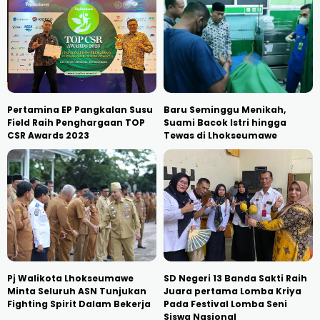
Pertamina EP Pangkalan Susu
Baru Seminggu Menikah,
Field Raih Penghargaan TOP
Suami Bacok Istri hingga
CSR Awards 2023
Tewas di Lhokseumawe
Pj Walikota Lhokseumawe
SD Negeri 13 Banda Sakti Raih
Minta Seluruh ASN Tunjukan
Juara pertama Lomba Kriya
Fighting Spirit Dalam Bekerja
Pada Festival Lomba Seni
Siswa Nasional