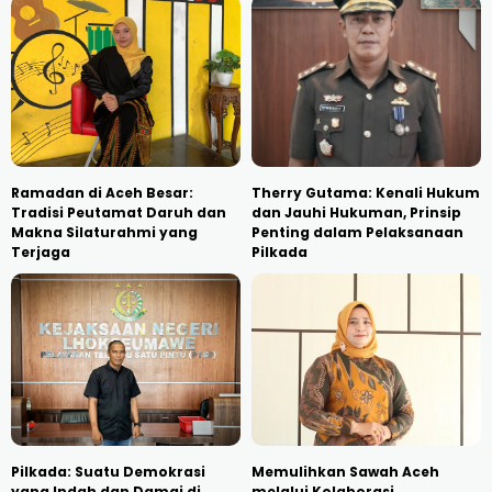
Ramadan di Aceh Besar:
Therry Gutama: Kenali Hukum
Tradisi Peutamat Daruh dan
dan Jauhi Hukuman, Prinsip
Makna Silaturahmi yang
Penting dalam Pelaksanaan
Terjaga
Pilkada
Pilkada: Suatu Demokrasi
Memulihkan Sawah Aceh
yang Indah dan Damai di
melalui Kolaborasi