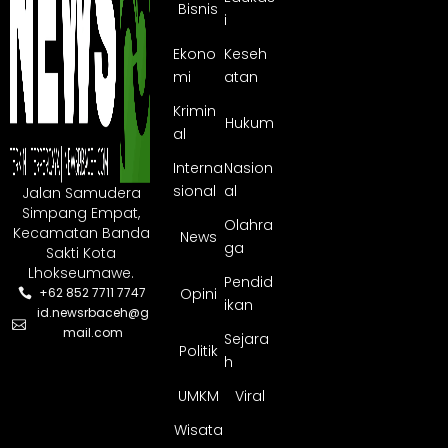
Bisnis
i
Ekono
Keseh
mi
atan
Krimin
Hukum
al
Interna
Nasion
sional
al
Jalan Samudera
Simpang Empat,
Olahra
Kecamatan Banda
News
ga
Sakti Kota
Lhokseumawe.
Pendid
Opini
+62 852 7711 7747
ikan
id.newsrbaceh@g
mail.com
Sejara
Politik
h
UMKM
Viral
Wisata