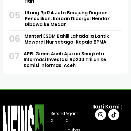
Hari
05
Utang Rp124 Juta Berujung Dugaan
Penculikan, Korban Diborgol Hendak
Dibawa ke Medan
06
Menteri ESDM Bahlil Lahadalia Lantik
Mawardi Nur sebagai Kepala BPMA
07
APEL Green Aceh Ajukan Sengketa
Informasi Investasi Rp200 Triliun ke
Komisi Informasi Aceh
Ikuti Kami :
Berand
Agam
a
a
Edukas