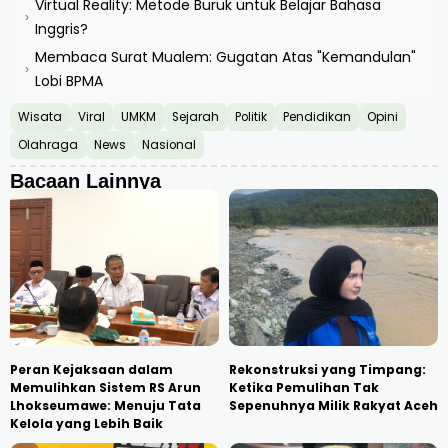
Virtual Reality: Metode Buruk untuk Belajar Bahasa
›
Inggris?
Membaca Surat Mualem: Gugatan Atas "Kemandulan"
›
Lobi BPMA
Wisata
Viral
UMKM
Sejarah
Politik
Pendidikan
Opini
Olahraga
News
Nasional
Bacaan Lainnya
Peran Kejaksaan dalam
Rekonstruksi yang Timpang:
Memulihkan Sistem RS Arun
Ketika Pemulihan Tak
Lhokseumawe: Menuju Tata
Sepenuhnya Milik Rakyat Aceh
Kelola yang Lebih Baik