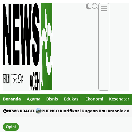
Beranda
Agama
Bisnis
Edukasi
Ekonomi
Kesehatan
NEWS RBACEH
Motor Pelajar Hilang di Goa Jepang Lhoks
Opini