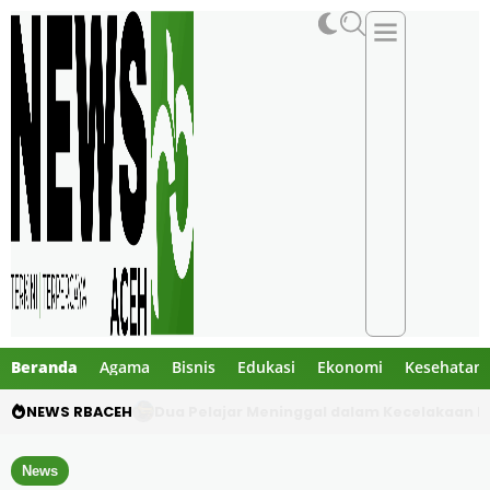
Beranda
Agama
Bisnis
Edukasi
Ekonomi
Kesehatan
NEWS RBACEH
Gibran Tegur Kadisdik Bireuen, Temukan 1 B
News