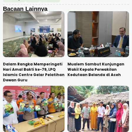
Bacaan Lainnya
Dalam Rangka Memperingati
Mualem Sambut Kunjungan
Hari Amal Bakti ke-79, LPQ
Wakil Kepala Perwakilan
Islamic Centre Gelar Pelatihan
Kedutaan Belanda di Aceh
Dewan Guru