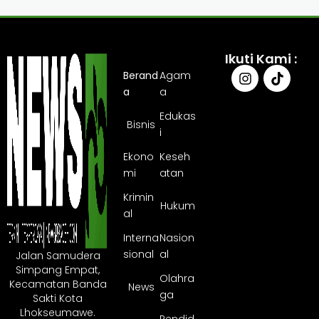
Ikuti Kami :
Berand
Agam
a
a
Edukas
Bisnis
i
Ekono
Keseh
mi
atan
Krimin
Hukum
al
Interna
Nasion
sional
al
Jalan Samudera
Simpang Empat,
Olahra
Kecamatan Banda
News
ga
Sakti Kota
Lhokseumawe.