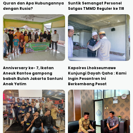
Quran dan Apa Hubungannya
Suntik Semangat Personel
dengan Rusia?
Satgas TMMD Reguler ke 118
Anniversary ke- 7, Ikatan
Kapolres Lhokseumawe
Aneuk Rantoe gampong
Kunjungi Dayah Qaha : Kami
babah Buloh Jakarta Santuni
Ingin Pesantren Ini
Anak Yatim
Berkembang Pesat