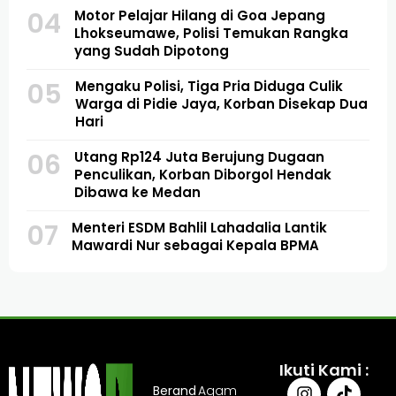
04
Motor Pelajar Hilang di Goa Jepang
Lhokseumawe, Polisi Temukan Rangka
yang Sudah Dipotong
05
Mengaku Polisi, Tiga Pria Diduga Culik
Warga di Pidie Jaya, Korban Disekap Dua
Hari
06
Utang Rp124 Juta Berujung Dugaan
Penculikan, Korban Diborgol Hendak
Dibawa ke Medan
07
Menteri ESDM Bahlil Lahadalia Lantik
Mawardi Nur sebagai Kepala BPMA
Ikuti Kami :
Berand
Agam