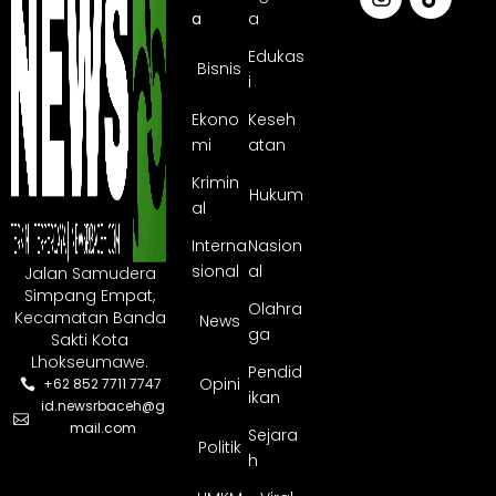
a
a
Edukas
Bisnis
i
Ekono
Keseh
mi
atan
Krimin
Hukum
al
Interna
Nasion
sional
al
Jalan Samudera
Simpang Empat,
Olahra
Kecamatan Banda
News
ga
Sakti Kota
Lhokseumawe.
Pendid
Opini
+62 852 7711 7747
ikan
id.newsrbaceh@g
mail.com
Sejara
Politik
h