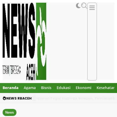
Beranda
Agama
Bisnis
Edukasi
Ekonomi
Kesehatan
NEWS RBACEH
PHE NSO Klarifikasi Dugaan Bau Amoniak di 
News