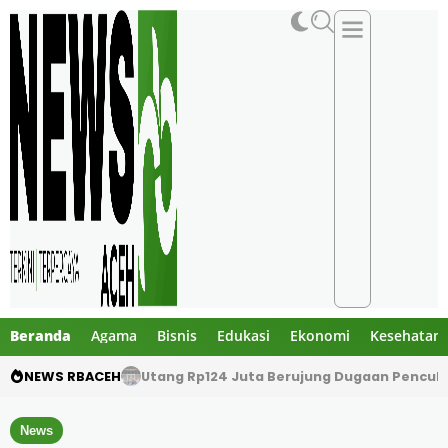
Beranda
Agama
Bisnis
Edukasi
Ekonomi
Kesehatan
NEWS RBACEH
Utang Rp124 Juta Berujung Dugaan Penculi
News