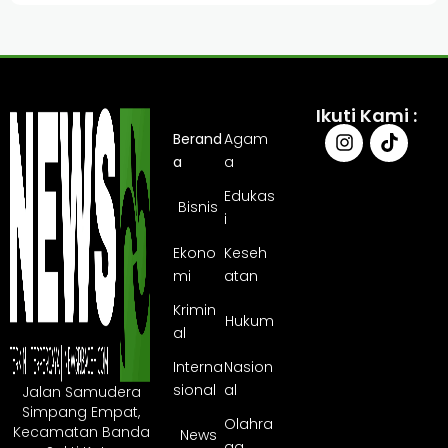
Ikuti Kami :
Berand
Agam
a
a
Edukas
Bisnis
i
Ekono
Keseh
mi
atan
Krimin
Hukum
al
Interna
Nasion
sional
al
Jalan Samudera
Simpang Empat,
Olahra
Kecamatan Banda
News
ga