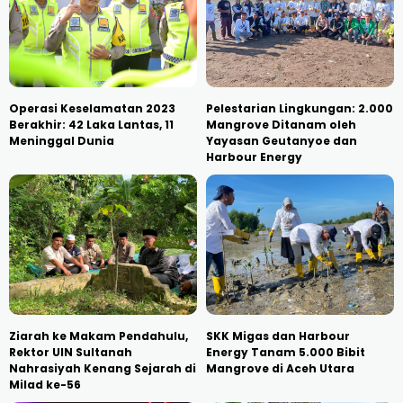
Operasi Keselamatan 2023
Pelestarian Lingkungan: 2.000
Berakhir: 42 Laka Lantas, 11
Mangrove Ditanam oleh
Meninggal Dunia
Yayasan Geutanyoe dan
Harbour Energy
Ziarah ke Makam Pendahulu,
SKK Migas dan Harbour
Rektor UIN Sultanah
Energy Tanam 5.000 Bibit
Nahrasiyah Kenang Sejarah di
Mangrove di Aceh Utara
Milad ke-56