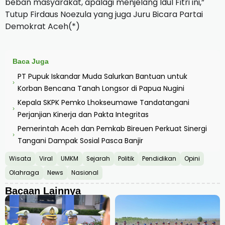
beban masyarakat, apalagi menjelang Idul Fitri ini,”
Tutup Firdaus Noezula yang juga Juru Bicara Partai
Demokrat Aceh(*)
Baca Juga
PT Pupuk Iskandar Muda Salurkan Bantuan untuk
›
Korban Bencana Tanah Longsor di Papua Nugini
Kepala SKPK Pemko Lhokseumawe Tandatangani
›
Perjanjian Kinerja dan Pakta Integritas
Pemerintah Aceh dan Pemkab Bireuen Perkuat Sinergi
›
Tangani Dampak Sosial Pasca Banjir
Wisata
Viral
UMKM
Sejarah
Politik
Pendidikan
Opini
Olahraga
News
Nasional
Bacaan Lainnya