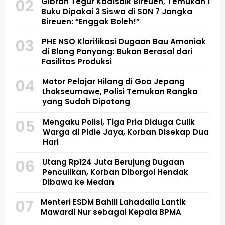
02
Gibran Tegur Kadisdik Bireuen, Temukan 1
Buku Dipakai 3 Siswa di SDN 7 Jangka
Bireuen: “Enggak Boleh!”
03
PHE NSO Klarifikasi Dugaan Bau Amoniak
di Blang Panyang: Bukan Berasal dari
Fasilitas Produksi
04
Motor Pelajar Hilang di Goa Jepang
Lhokseumawe, Polisi Temukan Rangka
yang Sudah Dipotong
05
Mengaku Polisi, Tiga Pria Diduga Culik
Warga di Pidie Jaya, Korban Disekap Dua
Hari
06
Utang Rp124 Juta Berujung Dugaan
Penculikan, Korban Diborgol Hendak
Dibawa ke Medan
07
Menteri ESDM Bahlil Lahadalia Lantik
Mawardi Nur sebagai Kepala BPMA