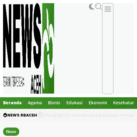
Beranda
Agama
Bisnis
Edukasi
Ekonomi
Kesehatan
NEWS RBACEH
Menteri ESDM Bahlil Lahadalia Lantik Mawa
News