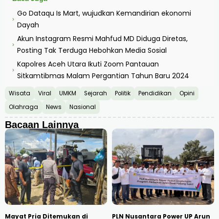
Go Dataqu Is Mart, wujudkan Kemandirian ekonomi
›
Dayah
Akun Instagram Resmi Mahfud MD Diduga Diretas,
›
Posting Tak Terduga Hebohkan Media Sosial
Kapolres Aceh Utara Ikuti Zoom Pantauan
›
Sitkamtibmas Malam Pergantian Tahun Baru 2024
Wisata
Viral
UMKM
Sejarah
Politik
Pendidikan
Opini
Olahraga
News
Nasional
Bacaan Lainnya
Mayat Pria Ditemukan di
PLN Nusantara Power UP Arun