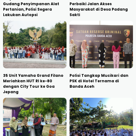
Gudang Penyimpanan Alat
Perbaiki Jalan Akses
Pertanian, Polisi Segera
Masyarakat di Desa Padang
Lakukan Autopsi
Sakti
35 Unit Yamaha Grand Filano
Polisi Tangkap Mucikari dan
Meriahkan HUT RI ke-80
PSK di Hotel Ternama di
dengan City Tour ke Goa
Banda Aceh
Jepang