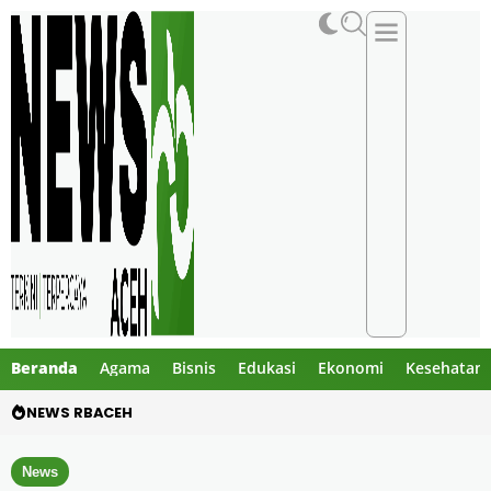
Beranda
Agama
Bisnis
Edukasi
Ekonomi
Kesehatan
NEWS RBACEH
Motor Pelajar Hilang di Goa Jepang Lhoks
News