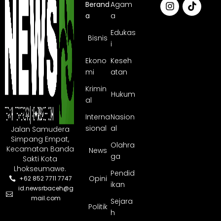
Berand
Agam
a
a
Edukas
Bisnis
i
Ekono
Keseh
mi
atan
Krimin
Hukum
al
Interna
Nasion
sional
al
Jalan Samudera
Simpang Empat,
Olahra
Kecamatan Banda
News
ga
Sakti Kota
Lhokseumawe.
Pendid
Opini
+62 852 7711 7747
ikan
id.newsrbaceh@g
mail.com
Sejara
Politik
h