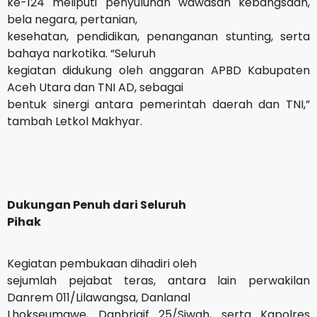
ke-124 meliputi penyuluhan wawasan kebangsaan,
bela negara, pertanian,
kesehatan, pendidikan, penanganan stunting, serta
bahaya narkotika. “Seluruh
kegiatan didukung oleh anggaran APBD Kabupaten
Aceh Utara dan TNI AD, sebagai
bentuk sinergi antara pemerintah daerah dan TNI,”
tambah Letkol Makhyar.
Dukungan Penuh dari Seluruh
Pihak
Kegiatan pembukaan dihadiri oleh
sejumlah pejabat teras, antara lain perwakilan
Danrem 011/Lilawangsa, Danlanal
Lhokseumawe, Danbrigif 25/Siwah, serta Kapolres