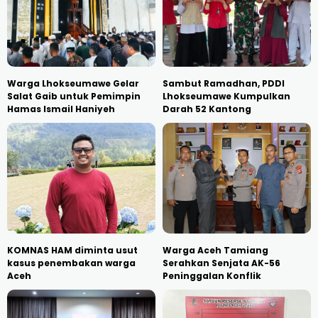
Warga Lhokseumawe Gelar
Sambut Ramadhan, PDDI
Salat Gaib untuk Pemimpin
Lhokseumawe Kumpulkan
Hamas Ismail Haniyeh
Darah 52 Kantong
KOMNAS HAM diminta usut
Warga Aceh Tamiang
kasus penembakan warga
Serahkan Senjata AK-56
Aceh
Peninggalan Konflik