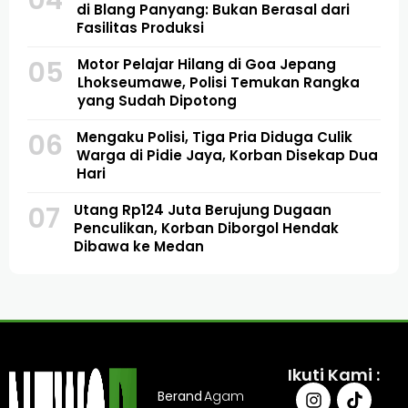
04
di Blang Panyang: Bukan Berasal dari
Fasilitas Produksi
05
Motor Pelajar Hilang di Goa Jepang
Lhokseumawe, Polisi Temukan Rangka
yang Sudah Dipotong
06
Mengaku Polisi, Tiga Pria Diduga Culik
Warga di Pidie Jaya, Korban Disekap Dua
Hari
07
Utang Rp124 Juta Berujung Dugaan
Penculikan, Korban Diborgol Hendak
Dibawa ke Medan
Ikuti Kami :
Berand
Agam