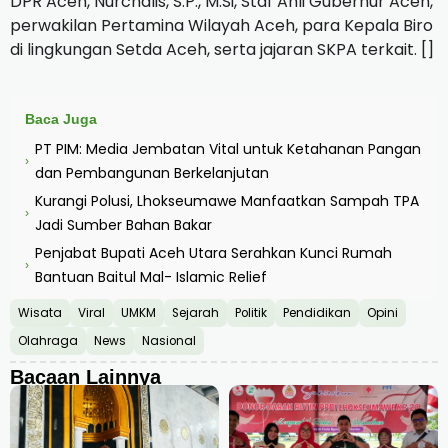
DPR Aceh, Nurchalis, S.P., M.Si, Staf Ahli Gubernur Aceh,
perwakilan Pertamina Wilayah Aceh, para Kepala Biro
di lingkungan Setda Aceh, serta jajaran SKPA terkait. []
Baca Juga
PT PIM: Media Jembatan Vital untuk Ketahanan Pangan
›
dan Pembangunan Berkelanjutan
Kurangi Polusi, Lhokseumawe Manfaatkan Sampah TPA
›
Jadi Sumber Bahan Bakar
Penjabat Bupati Aceh Utara Serahkan Kunci Rumah
›
Bantuan Baitul Mal- Islamic Relief
Wisata
Viral
UMKM
Sejarah
Politik
Pendidikan
Opini
Olahraga
News
Nasional
Bacaan Lainnya