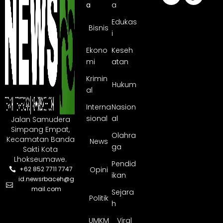
a
a
Edukas
Bisnis
i
Ekono
Keseh
mi
atan
Krimin
Hukum
al
Interna
Nasion
sional
al
Jalan Samudera
Simpang Empat,
Olahra
Kecamatan Banda
News
ga
Sakti Kota
Lhokseumawe.
Pendid
Opini
+62 852 7711 7747
ikan
id.newsrbaceh@g
mail.com
Sejara
Politik
h
UMKM
Viral