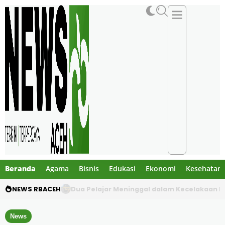
Beranda
Agama
Bisnis
Edukasi
Ekonomi
Kesehatan
NEWS RBACEH
Gibran Tegur Kadisdik Bireuen, Temukan 1 B
News