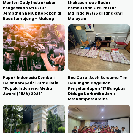
Menteri Dody Instruksikan
Lhokseumawe Hadiri
Pengecekan Struktur
Pembukaan OPS Patkor
Jembatan Besuk Kobokan di
Malindo 167/25 di Langkawi
Ruas Lumajang – Malang
Malaysia
Pupuk Indonesia Kembali
Bea Cukai Aceh Bersama Tim
Gelar Kompetisi Jurnalistik
Gabungan Gagalkan
“Pupuk Indonesia Media
Penyelundupan 117 Bungkus
Award (PIMA) 2025”
Diduga Narkotika Jenis
Methamphetamine