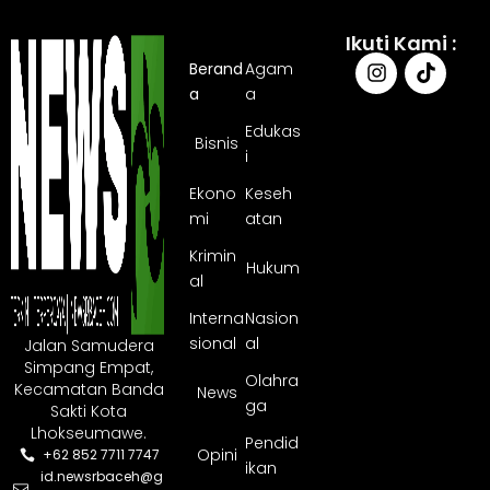
Ikuti Kami :
Berand
Agam
a
a
Edukas
Bisnis
i
Ekono
Keseh
mi
atan
Krimin
Hukum
al
Interna
Nasion
sional
al
Jalan Samudera
Simpang Empat,
Olahra
Kecamatan Banda
News
ga
Sakti Kota
Lhokseumawe.
Pendid
Opini
+62 852 7711 7747
ikan
id.newsrbaceh@g