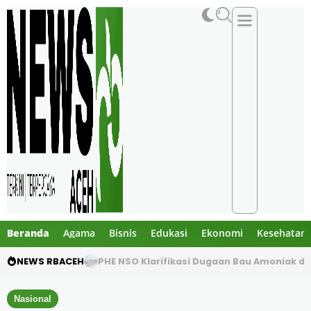
Beranda
Agama
Bisnis
Edukasi
Ekonomi
Kesehatan
NEWS RBACEH
PHE NSO Klarifikasi Dugaan Bau Amoniak di 
Nasional