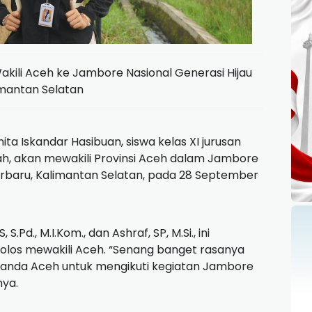
akili Aceh ke Jambore Nasional Generasi Hijau
imantan Selatan
ita Iskandar Hasibuan, siswa kelas XI jurusan
iah, akan mewakili Provinsi Aceh dalam Jambore
jarbaru, Kalimantan Selatan, pada 28 September
S.Pd., M.I.Kom., dan Ashraf, SP, M.Si., ini
olos mewakili Aceh. “Senang banget rasanya
a Banda Aceh untuk mengikuti kegiatan Jambore
nya.