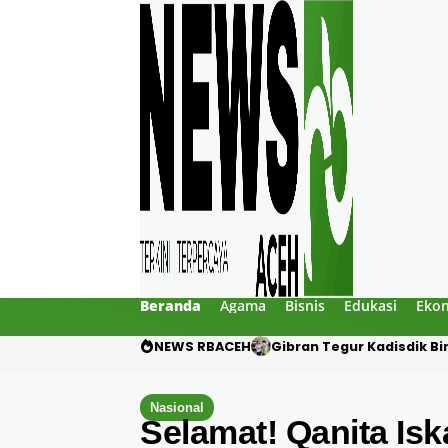
Beranda
Agama
Bisnis
Edukasi
Eko
NEWS RBACEH
PHE NSO Klarifikasi Duga
Nasional
Selamat! Qanita Is