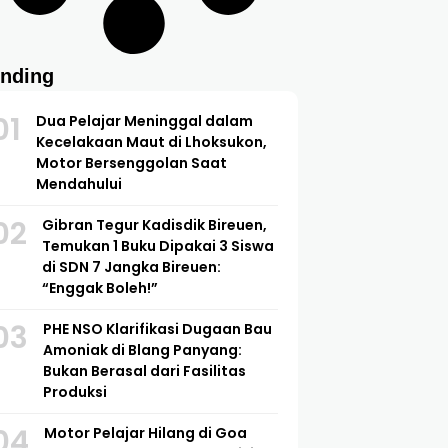
ending
01
Dua Pelajar Meninggal dalam
Kecelakaan Maut di Lhoksukon,
Motor Bersenggolan Saat
Mendahului
02
Gibran Tegur Kadisdik Bireuen,
Temukan 1 Buku Dipakai 3 Siswa
di SDN 7 Jangka Bireuen:
“Enggak Boleh!”
03
PHE NSO Klarifikasi Dugaan Bau
Amoniak di Blang Panyang:
Bukan Berasal dari Fasilitas
Produksi
04
Motor Pelajar Hilang di Goa