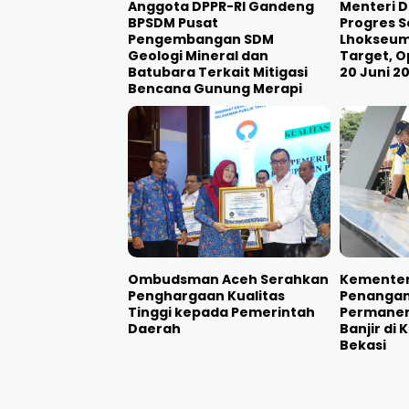
Anggota DPPR-RI Gandeng
Menteri D
BPSDM Pusat
Progres S
Pengembangan SDM
Lhokseum
Geologi Mineral dan
Target, O
Batubara Terkait Mitigasi
20 Juni 2
Bencana Gunung Merapi
Ombudsman Aceh Serahkan
Kementer
Penghargaan Kualitas
Penangan
Tinggi kepada Pemerintah
Permanen
Daerah
Banjir di
Bekasi