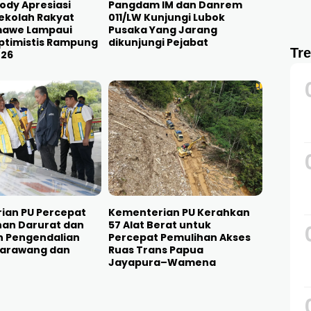
ody Apresiasi
Pangdam IM dan Danrem
ekolah Rakyat
011/LW Kunjungi Lubok
awe Lampaui
Pusaka Yang Jarang
ptimistis Rampung
dikunjungi Pejabat
Tr
026
ian PU Percepat
Kementerian PU Kerahkan
an Darurat dan
57 Alat Berat untuk
 Pengendalian
Percepat Pemulihan Akses
 Karawang dan
Ruas Trans Papua
Jayapura–Wamena