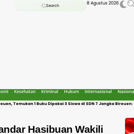
8 Agustus 2026
Search
nomi
Kesehatan
Kriminal
Hukum
Internasional
Nasiona
an Bau Amoniak di Blang Panyang: Bukan Berasal dari Fasilitas 
kandar Hasibuan Wakili