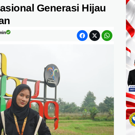
sional Generasi Hijau
tan
min