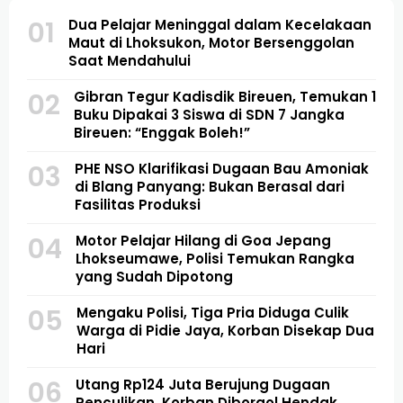
01
Dua Pelajar Meninggal dalam Kecelakaan
Maut di Lhoksukon, Motor Bersenggolan
Saat Mendahului
02
Gibran Tegur Kadisdik Bireuen, Temukan 1
Buku Dipakai 3 Siswa di SDN 7 Jangka
Bireuen: “Enggak Boleh!”
03
PHE NSO Klarifikasi Dugaan Bau Amoniak
di Blang Panyang: Bukan Berasal dari
Fasilitas Produksi
04
Motor Pelajar Hilang di Goa Jepang
Lhokseumawe, Polisi Temukan Rangka
yang Sudah Dipotong
05
Mengaku Polisi, Tiga Pria Diduga Culik
Warga di Pidie Jaya, Korban Disekap Dua
Hari
06
Utang Rp124 Juta Berujung Dugaan
Penculikan, Korban Diborgol Hendak