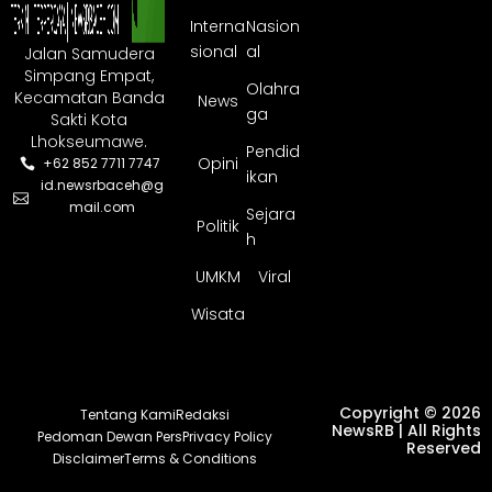
Interna
Nasion
sional
al
Jalan Samudera
Simpang Empat,
Olahra
Kecamatan Banda
News
ga
Sakti Kota
Lhokseumawe.
Pendid
Opini
+62 852 7711 7747
ikan
id.newsrbaceh@g
mail.com
Sejara
Politik
h
UMKM
Viral
Wisata
Copyright © 2026
Tentang Kami
Redaksi
NewsRB | All Rights
Pedoman Dewan Pers
Privacy Policy
Reserved
Disclaimer
Terms & Conditions