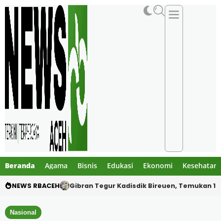
Beranda
Agama
Bisnis
Edukasi
Ekonomi
Kesehatan
NEWS RBACEH
PHE NSO Klarifikasi Dugaan Bau Amoniak di 
Nasional