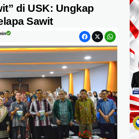
wit” di USK: Ungkap
Kelapa Sawit
min