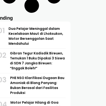
ending
01
Dua Pelajar Meninggal dalam
Kecelakaan Maut di Lhoksukon,
Motor Bersenggolan Saat
Mendahului
02
Gibran Tegur Kadisdik Bireuen,
Temukan 1 Buku Dipakai 3 Siswa
di SDN 7 Jangka Bireuen:
“Enggak Boleh!”
03
PHE NSO Klarifikasi Dugaan Bau
Amoniak di Blang Panyang:
Bukan Berasal dari Fasilitas
Produksi
04
Motor Pelajar Hilang di Goa