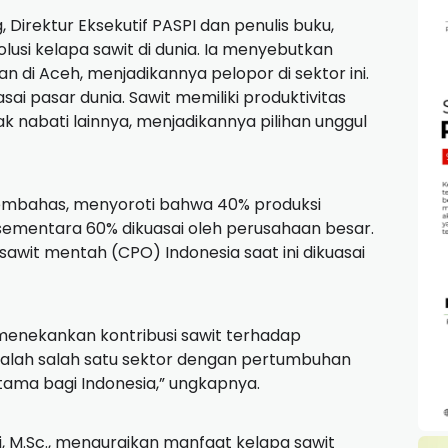
, Direktur Eksekutif PASPI dan penulis buku,
si kelapa sawit di dunia. Ia menyebutkan
 di Aceh, menjadikannya pelopor di sektor ini.
ai pasar dunia. Sawit memiliki produktivitas
yak nabati lainnya, menjadikannya pilihan unggul
atu pembahas, menyoroti bahwa 40% produksi
, sementara 60% dikuasai oleh perusahaan besar.
sawit mentah (CPO) Indonesia saat ini dikuasai
i., menekankan kontribusi sawit terhadap
dalah salah satu sektor dengan pertumbuhan
tama bagi Indonesia,” ungkapnya.
rti, M.Sc., menguraikan manfaat kelapa sawit