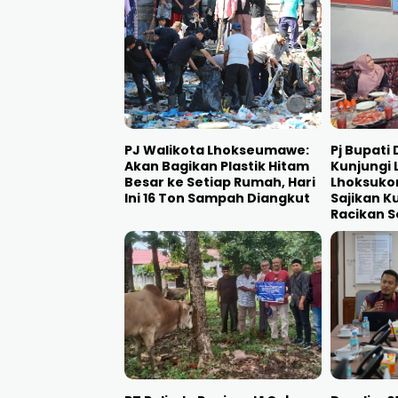
PJ Walikota Lhokseumawe:
Pj Bupati
Akan Bagikan Plastik Hitam
Kunjungi 
Besar ke Setiap Rumah, Hari
Lhoksukon
Ini 16 Ton Sampah Diangkut
Sajikan 
Racikan S