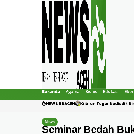
Beranda
Agama
Bisnis
Edukasi
Eko
NEWS RBACEH
PHE NSO Klarifikasi Duga
News
Seminar Bedah Buk