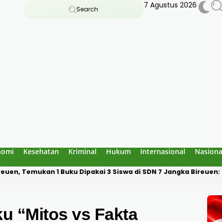
7 Agustus 2026
Search
nomi
Kesehatan
Kriminal
Hukum
Internasional
Nasiona
an Bau Amoniak di Blang Panyang: Bukan Berasal dari Fasilitas 
u “Mitos vs Fakta