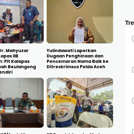
Tr
 Dr. Mahyuzar
Yulindawati Laporkan
Lapas IIB
Dugaan Penghinaan dan
: Plt Kalapas
Pencemaran Nama Baik ke
Kuah Beulangong
Ditreskrimsus Polda Aceh
endiri