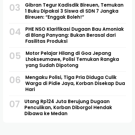
03
Gibran Tegur Kadisdik Bireuen, Temukan
1 Buku Dipakai 3 Siswa di SDN 7 Jangka
Bireuen: “Enggak Boleh!”
04
PHE NSO Klarifikasi Dugaan Bau Amoniak
di Blang Panyang: Bukan Berasal dari
Fasilitas Produksi
05
Motor Pelajar Hilang di Goa Jepang
Lhokseumawe, Polisi Temukan Rangka
yang Sudah Dipotong
06
Mengaku Polisi, Tiga Pria Diduga Culik
Warga di Pidie Jaya, Korban Disekap Dua
Hari
07
Utang Rp124 Juta Berujung Dugaan
Penculikan, Korban Diborgol Hendak
Dibawa ke Medan