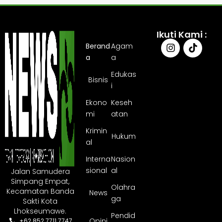
Ikuti Kami :
Berand
Agam
a
a
Edukas
Bisnis
i
Ekono
Keseh
mi
atan
Krimin
Hukum
al
Interna
Nasion
sional
al
Jalan Samudera
Simpang Empat,
Olahra
Kecamatan Banda
News
ga
Sakti Kota
Lhokseumawe.
Pendid
Opini
+62 852 7711 7747