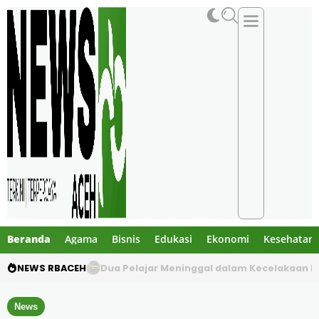
Beranda
Agama
Bisnis
Edukasi
Ekonomi
Kesehatan
NEWS RBACEH
Gibran Tegur Kadisdik Bireuen, Temukan 1 B
News