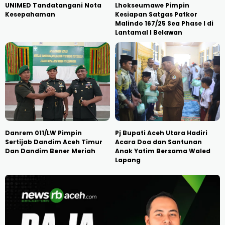
UNIMED Tandatangani Nota
Lhokseumawe Pimpin
Kesepahaman
Kesiapan Satgas Patkor
Malindo 167/25 Sea Phase I di
Lantamal I Belawan
Danrem 011/LW Pimpin
Pj Bupati Aceh Utara Hadiri
Sertijab Dandim Aceh Timur
Acara Doa dan Santunan
Dan Dandim Bener Meriah
Anak Yatim Bersama Waled
Lapang