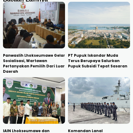
Panwaslih Lhokseumawe Gelar
PT Pupuk Iskandar Muda
Sosialisasi, Wartawan
Terus Berupaya Salurkan
Pertanyakan Pemilih Dari Luar
Pupuk Subsidi Tepat Sasaran
Daerah
IAIN Lhokseumawe dan
Komandan Lanal