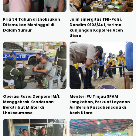
Pria 34 Tahun di Lhoksukon
Jalin sinergitas TNI-Polri,
Ditemukan Meninggal di
Dandim 0103/Aut, terima
Dalam Sumur
kunjungan Kapolres Aceh
Utara
Operasi Razia Denpom IM/1:
Menteri PU Tinjau SPAM
Menggebrak Kendaraan
Langkahan, Perkuat Layanan
Beratribut Militer di
Air Bersih Pascabencana di
Lhokseumawe
Aceh Utara