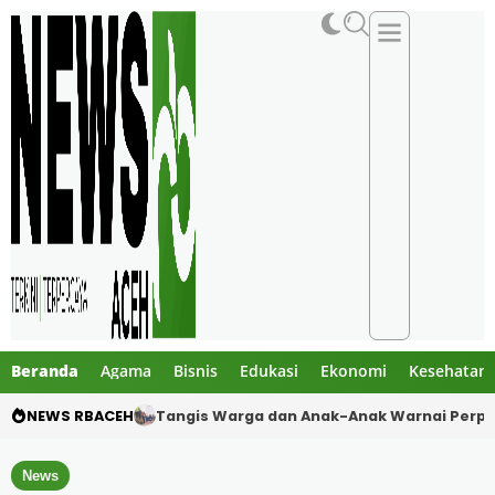
Beranda
Agama
Bisnis
Edukasi
Ekonomi
Kesehatan
NEWS RBACEH
Dua Pelajar Meninggal dalam Kecelakaan M
News