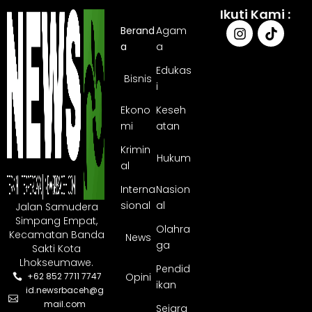
Ikuti Kami :
Berand
Agam
a
a
Edukas
Bisnis
i
Ekono
Keseh
mi
atan
Krimin
Hukum
al
Interna
Nasion
sional
al
Jalan Samudera
Simpang Empat,
Olahra
Kecamatan Banda
News
ga
Sakti Kota
Lhokseumawe.
Pendid
Opini
+62 852 7711 7747
ikan
id.newsrbaceh@g
mail.com
Sejara