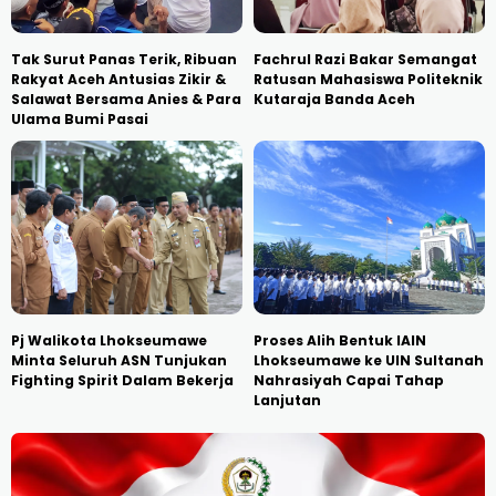
Tak Surut Panas Terik, Ribuan
Fachrul Razi Bakar Semangat
Rakyat Aceh Antusias Zikir &
Ratusan Mahasiswa Politeknik
Salawat Bersama Anies & Para
Kutaraja Banda Aceh
Ulama Bumi Pasai
Pj Walikota Lhokseumawe
Proses Alih Bentuk IAIN
Minta Seluruh ASN Tunjukan
Lhokseumawe ke UIN Sultanah
Fighting Spirit Dalam Bekerja
Nahrasiyah Capai Tahap
Lanjutan