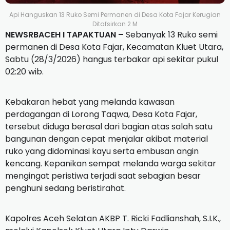
Api Hanguskan 13 Ruko Semi Permanen di Desa Kota Fajar Kerugian
Ditafsirkan 2 M
NEWSRBACEH I TAPAKTUAN –
Sebanyak 13 Ruko semi
permanen di Desa Kota Fajar, Kecamatan Kluet Utara,
Sabtu (28/3/2026) hangus terbakar api sekitar pukul
02:20 wib.
Kebakaran hebat yang melanda kawasan
perdagangan di Lorong Taqwa, Desa Kota Fajar,
tersebut diduga berasal dari bagian atas salah satu
bangunan dengan cepat menjalar akibat material
ruko yang didominasi kayu serta embusan angin
kencang. Kepanikan sempat melanda warga sekitar
mengingat peristiwa terjadi saat sebagian besar
penghuni sedang beristirahat.
Kapolres Aceh Selatan AKBP T. Ricki Fadlianshah, S.I.K.,