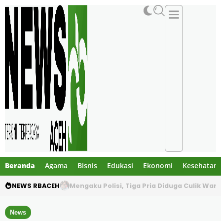
Beranda
Agama
Bisnis
Edukasi
Ekonomi
Kesehatan
NEWS RBACEH
Utang Rp124 Juta Berujung Dugaan Penculi
News