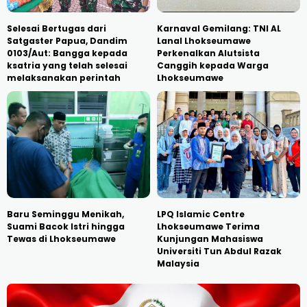
Selesai Bertugas dari
Karnaval Gemilang: TNI AL
Satgaster Papua, Dandim
Lanal Lhokseumawe
0103/Aut: Bangga kepada
Perkenalkan Alutsista
ksatria yang telah selesai
Canggih kepada Warga
melaksanakan perintah
Lhokseumawe
Baru Seminggu Menikah,
LPQ Islamic Centre
Suami Bacok Istri hingga
Lhokseumawe Terima
Tewas di Lhokseumawe
Kunjungan Mahasiswa
Universiti Tun Abdul Razak
Malaysia