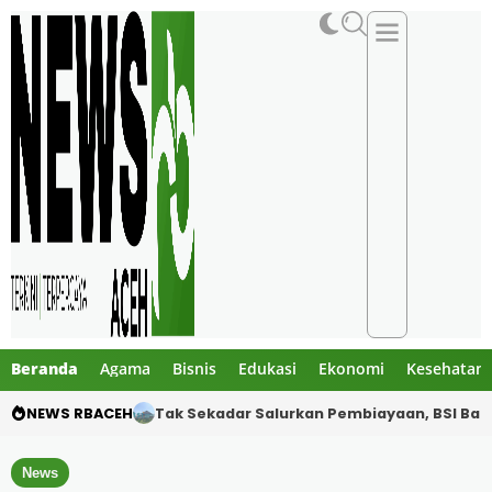
Beranda
Agama
Bisnis
Edukasi
Ekonomi
Kesehatan
NEWS RBACEH
Motor Pelajar Hilang di Goa Jepang Lhoks
News