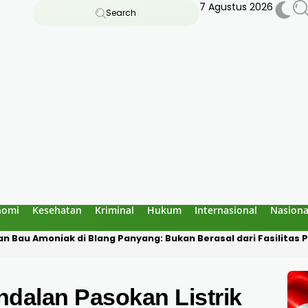
7 Agustus 2026
Search
nomi
Kesehatan
Kriminal
Hukum
Internasional
Nasiona
 Goa Jepang Lhokseumawe, Polisi Temukan Rangka yang Sudah 
dalan Pasokan Listrik