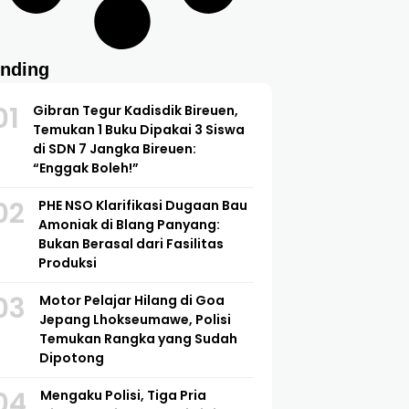
ending
01
Gibran Tegur Kadisdik Bireuen,
Temukan 1 Buku Dipakai 3 Siswa
di SDN 7 Jangka Bireuen:
“Enggak Boleh!”
02
PHE NSO Klarifikasi Dugaan Bau
Amoniak di Blang Panyang:
Bukan Berasal dari Fasilitas
Produksi
03
Motor Pelajar Hilang di Goa
Jepang Lhokseumawe, Polisi
Temukan Rangka yang Sudah
Dipotong
04
Mengaku Polisi, Tiga Pria