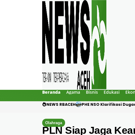
Beranda
Agama
Bisnis
Edukasi
Eko
NEWS RBACEH
Motor Pelajar Hilang di
Olahraga
PLN Siap Jaga Kean