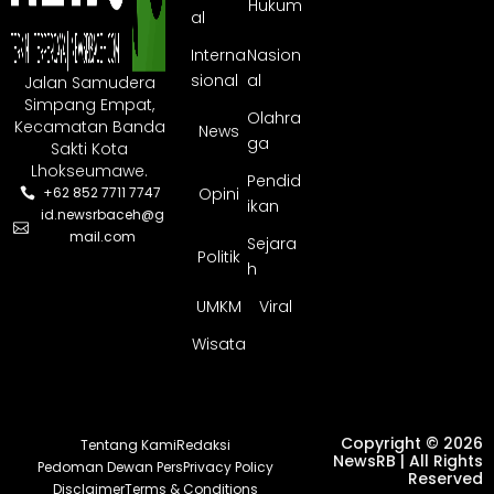
Hukum
al
Interna
Nasion
sional
al
Jalan Samudera
Simpang Empat,
Olahra
Kecamatan Banda
News
ga
Sakti Kota
Lhokseumawe.
Pendid
Opini
+62 852 7711 7747
ikan
id.newsrbaceh@g
mail.com
Sejara
Politik
h
UMKM
Viral
Wisata
Copyright © 2026
Tentang Kami
Redaksi
NewsRB | All Rights
Pedoman Dewan Pers
Privacy Policy
Reserved
Disclaimer
Terms & Conditions