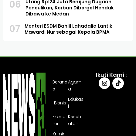
06
Utang Rp124 Juta Berujung Dugaan
Penculikan, Korban Diborgol Hendak
Dibawa ke Medan
07
Menteri ESDM Bahlil Lahadalia Lantik
Mawardi Nur sebagai Kepala BPMA
Ikuti Kami :
Berand
Agam
a
a
Edukas
Bisnis
i
Ekono
Keseh
mi
atan
Krimin