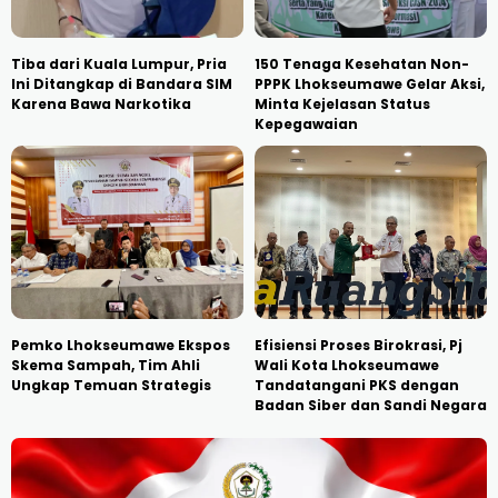
Tiba dari Kuala Lumpur, Pria
150 Tenaga Kesehatan Non-
Ini Ditangkap di Bandara SIM
PPPK Lhokseumawe Gelar Aksi,
Karena Bawa Narkotika
Minta Kejelasan Status
Kepegawaian
Pemko Lhokseumawe Ekspos
Efisiensi Proses Birokrasi, Pj
Skema Sampah, Tim Ahli
Wali Kota Lhokseumawe
Ungkap Temuan Strategis
Tandatangani PKS dengan
Badan Siber dan Sandi Negara