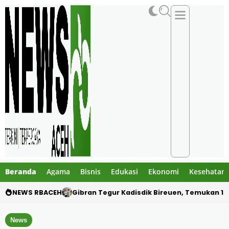
Beranda
Agama
Bisnis
Edukasi
Ekonomi
Kesehatan
NEWS RBACEH
PHE NSO Klarifikasi Dugaan Bau Amoniak di 
News