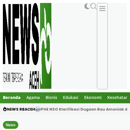
Beranda
Agama
Bisnis
Edukasi
Ekonomi
Kesehatan
NEWS RBACEH
Motor Pelajar Hilang di Goa Jepang Lhoks
News