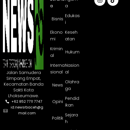
a
a
Edukas
Bisnis
i
Ekono
Keseh
mi
atan
Krimin
Hukum
al
Interna
Nasion
sional
al
Jalan Samudera
Simpang Empat,
Olahra
Kecamatan Banda
News
ga
Sakti Kota
Lhokseumawe.
Pendid
Opini
+62 852 7711 7747
ikan
id.newsrbaceh@g
mail.com
Sejara
Politik
h