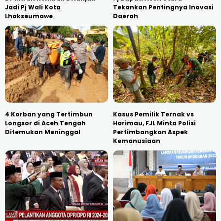
Jadi Pj Wali Kota
Tekankan Pentingnya Inovasi
Lhokseumawe
Daerah
4 Korban yang Tertimbun
Kasus Pemilik Ternak vs
Longsor di Aceh Tengah
Harimau, FJL Minta Polisi
Ditemukan Meninggal
Pertimbangkan Aspek
Kemanusiaan