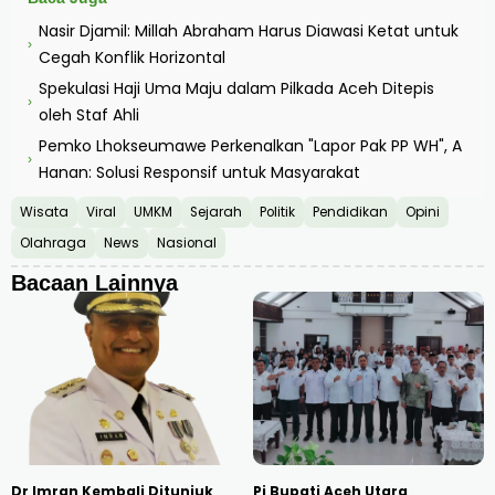
Nasir Djamil: Millah Abraham Harus Diawasi Ketat untuk
›
Cegah Konflik Horizontal
Spekulasi Haji Uma Maju dalam Pilkada Aceh Ditepis
›
oleh Staf Ahli
Pemko Lhokseumawe Perkenalkan "Lapor Pak PP WH", A
›
Hanan: Solusi Responsif untuk Masyarakat
Wisata
Viral
UMKM
Sejarah
Politik
Pendidikan
Opini
Olahraga
News
Nasional
Bacaan Lainnya
Dr Imran Kembali Ditunjuk
Pj Bupati Aceh Utara