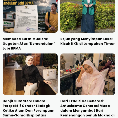
Membaca Surat Mualem:
Sejuk yang Menyimpan Luka:
Gugatan Atas “Kemandulan”
Kisah KKN di Lampahan Timur
Lobi BPMA
Banjir Sumatera Dalam
Dari Tradisi ke Generasi:
Perspektif Gender Ekologi:
Antusiasme Generasi Muda
Ketika Alam Dan Perempuan
dalam Menyambut Hari
Sama-Sama Eksploitasi
Kemenangan penuh Makna di