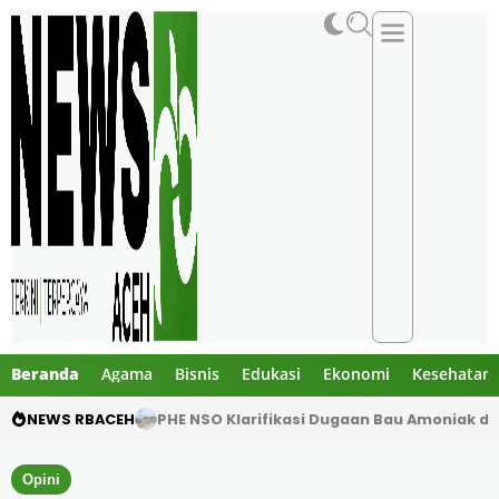
Beranda
Agama
Bisnis
Edukasi
Ekonomi
Kesehatan
NEWS RBACEH
Motor Pelajar Hilang di Goa Jepang Lhoks
Opini