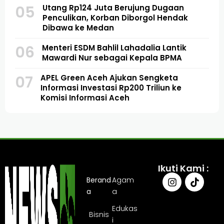
05
Utang Rp124 Juta Berujung Dugaan
Penculikan, Korban Diborgol Hendak
Dibawa ke Medan
06
Menteri ESDM Bahlil Lahadalia Lantik
Mawardi Nur sebagai Kepala BPMA
07
APEL Green Aceh Ajukan Sengketa
Informasi Investasi Rp200 Triliun ke
Komisi Informasi Aceh
Ikuti Kami :
Berand
Agam
a
a
Edukas
Bisnis
i