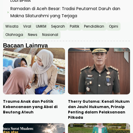
Lobi BPMA
Ramadan di Aceh Besar: Tradisi Peutamat Daruh dan
›
Makna Silaturahmi yang Terjaga
Wisata
Viral
UMKM
Sejarah
Politik
Pendidikan
Opini
Olahraga
News
Nasional
Bacaan Lainnya
Trauma Anak dan Politik
Therry Gutama: Kenali Hukum
Kebencanaan yang Abai di
dan Jauhi Hukuman, Prinsip
Beutong Ateuh
Penting dalam Pelaksanaan
Pilkada