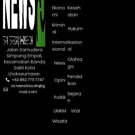
Ekono
Keseh
mi
atan
Krimin
Hukum
al
Interna
Nasion
sional
al
Jalan Samudera
Simpang Empat,
Olahra
Kecamatan Banda
News
ga
Sakti Kota
Lhokseumawe.
Pendid
Opini
+62 852 7711 7747
ikan
id.newsrbaceh@g
mail.com
Sejara
Politik
h
UMKM
Viral
Wisata