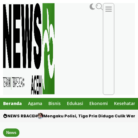
Beranda
Agama
Bisnis
Edukasi
Ekonomi
Kesehatan
NEWS RBACEH
Utang Rp124 Juta Berujung Dugaan Penculi
News