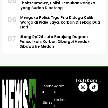
05
Lhokseumawe, Polisi Temukan Rangka
yang Sudah Dipotong
06
Mengaku Polisi, Tiga Pria Diduga Culik
Warga di Pidie Jaya, Korban Disekap Dua
Hari
07
Utang Rp124 Juta Berujung Dugaan
Penculikan, Korban Diborgol Hendak
Dibawa ke Medan
Ikuti Kami :
Berand
Agam
a
a
Edukas
Bisnis
i