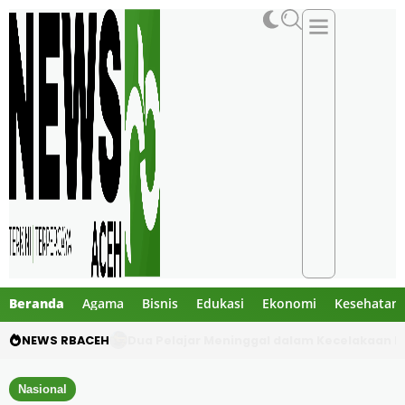
Beranda
Agama
Bisnis
Edukasi
Ekonomi
Kesehatan
NEWS RBACEH
Gibran Tegur Kadisdik Bireuen, Temukan 1 B
Nasional