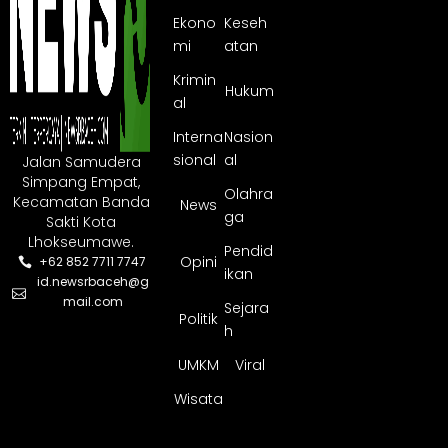
Ekono
Keseh
mi
atan
Krimin
Hukum
al
Interna
Nasion
sional
al
Jalan Samudera
Simpang Empat,
Olahra
Kecamatan Banda
News
ga
Sakti Kota
Lhokseumawe.
Pendid
Opini
+62 852 7711 7747
ikan
id.newsrbaceh@g
mail.com
Sejara
Politik
h
UMKM
Viral
Wisata