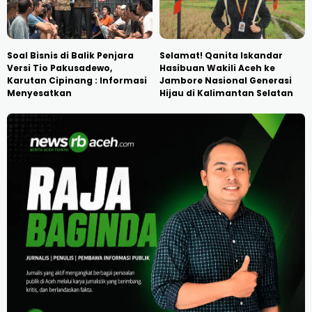
Soal Bisnis di Balik Penjara
Selamat! Qanita Iskandar
Versi Tio Pakusadewo,
Hasibuan Wakili Aceh ke
Karutan Cipinang : Informasi
Jambore Nasional Generasi
Menyesatkan
Hijau di Kalimantan Selatan