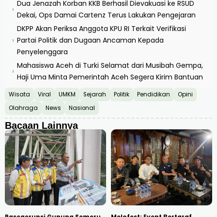
Dua Jenazah Korban KKB Berhasil Dievakuasi ke RSUD
›
Dekai, Ops Damai Cartenz Terus Lakukan Pengejaran
DKPP Akan Periksa Anggota KPU RI Terkait Verifikasi
Partai Politik dan Dugaan Ancaman Kepada
›
Penyelenggara
Mahasiswa Aceh di Turki Selamat dari Musibah Gempa,
›
Haji Uma Minta Pemerintah Aceh Segera Kirim Bantuan
Wisata
Viral
UMKM
Sejarah
Politik
Pendidikan
Opini
Olahraga
News
Nasional
Bacaan Lainnya
Pascaerupsi Gunung Semeru,
Melofest: Event Bertaraf