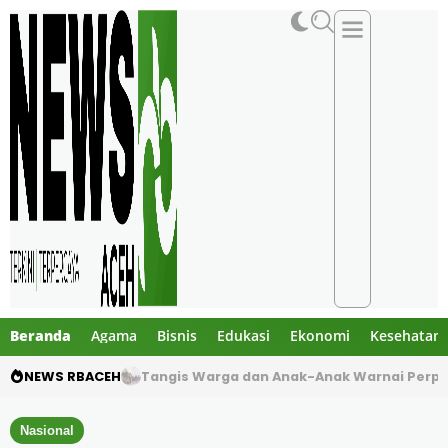
Beranda
Agama
Bisnis
Edukasi
Ekonomi
Kesehatan
NEWS RBACEH
Dua Pelajar Meninggal dalam Kecelakaan M
Nasional