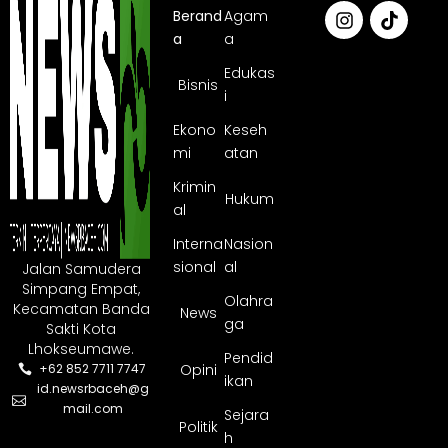
Berand
Agam
a
a
Edukas
Bisnis
i
Ekono
Keseh
mi
atan
Krimin
Hukum
al
Interna
Nasion
sional
al
Jalan Samudera
Simpang Empat,
Olahra
Kecamatan Banda
News
ga
Sakti Kota
Lhokseumawe.
Pendid
Opini
+62 852 7711 7747
ikan
id.newsrbaceh@g
mail.com
Sejara
Politik
h