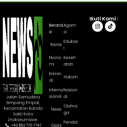
Ikuti Kami :
Berand
Agam
a
a
Edukas
Bisnis
i
Ekono
Keseh
mi
atan
Krimin
Hukum
al
Interna
Nasion
sional
al
Jalan Samudera
Simpang Empat,
Olahra
Kecamatan Banda
News
ga
Sakti Kota
Lhokseumawe.
Pendid
Opini
+62 852 7711 7747