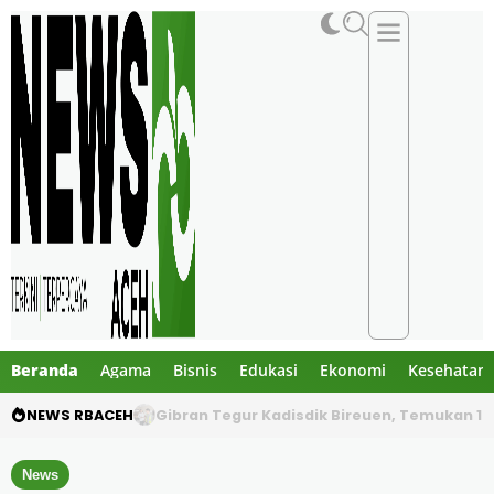
Beranda
Agama
Bisnis
Edukasi
Ekonomi
Kesehatan
NEWS RBACEH
PHE NSO Klarifikasi Dugaan Bau Amoniak di 
News