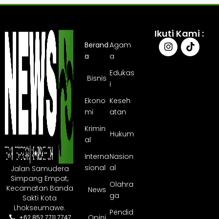
Ikuti Kami :
Berand
Agam
a
a
Edukas
Bisnis
i
Ekono
Keseh
mi
atan
Krimin
Hukum
al
Interna
Nasion
sional
al
Jalan Samudera
Simpang Empat,
Olahra
Kecamatan Banda
News
ga
Sakti Kota
Lhokseumawe.
Pendid
Opini
+62 852 7711 7747