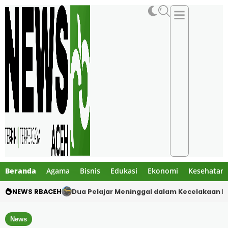
Beranda
Agama
Bisnis
Edukasi
Ekonomi
Kesehatan
NEWS RBACEH
Gibran Tegur Kadisdik Bireuen, Temukan 1 B
News