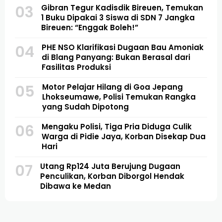
03
Gibran Tegur Kadisdik Bireuen, Temukan
1 Buku Dipakai 3 Siswa di SDN 7 Jangka
Bireuen: “Enggak Boleh!”
04
PHE NSO Klarifikasi Dugaan Bau Amoniak
di Blang Panyang: Bukan Berasal dari
Fasilitas Produksi
05
Motor Pelajar Hilang di Goa Jepang
Lhokseumawe, Polisi Temukan Rangka
yang Sudah Dipotong
06
Mengaku Polisi, Tiga Pria Diduga Culik
Warga di Pidie Jaya, Korban Disekap Dua
Hari
07
Utang Rp124 Juta Berujung Dugaan
Penculikan, Korban Diborgol Hendak
Dibawa ke Medan