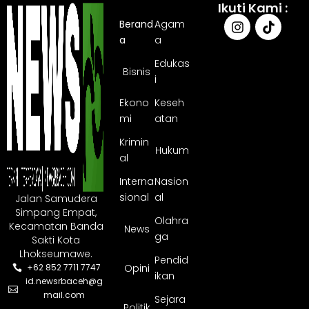
Ikuti Kami :
Berand
Agam
a
a
Edukas
Bisnis
i
Ekono
Keseh
mi
atan
Krimin
Hukum
al
Interna
Nasion
sional
al
Jalan Samudera
Simpang Empat,
Olahra
Kecamatan Banda
News
ga
Sakti Kota
Lhokseumawe.
Pendid
Opini
+62 852 7711 7747
ikan
id.newsrbaceh@g
mail.com
Sejara
Politik