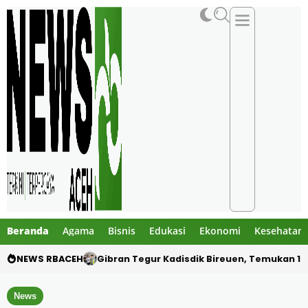
Beranda
Agama
Bisnis
Edukasi
Ekonomi
Kesehatan
NEWS RBACEH
PHE NSO Klarifikasi Dugaan Bau Amoniak di 
News