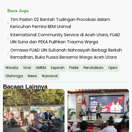
Baca Juga
Tim Paslon 02 Bantah Tudingan Provokasi dalam
›
Kericuhan Pemira BEM Unimal
International Community Service di Aceh Utara, FUAD
›
UIN Suna dan PEKA Pulihkan Trauma Warga
Ormawa FUAD UIN Sultanah Nahrasiyah Berbagi Berkah
›
Ramadhan, Buka Puasa Bersama Warga Aceh Utara
Wisata
Viral
UMKM
Sejarah
Politik
Pendidikan
Opini
Olahraga
News
Nasional
Bacaan Lainnya