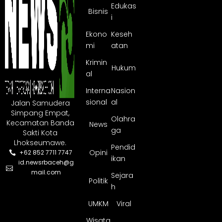
Edukas
Bisnis
i
Ekono
Keseh
mi
atan
Krimin
Hukum
al
Interna
Nasion
sional
al
Jalan Samudera
Simpang Empat,
Olahra
Kecamatan Banda
News
ga
Sakti Kota
Lhokseumawe.
Pendid
Opini
+62 852 7711 7747
ikan
id.newsrbaceh@g
mail.com
Sejara
Politik
h
UMKM
Viral
Wisata