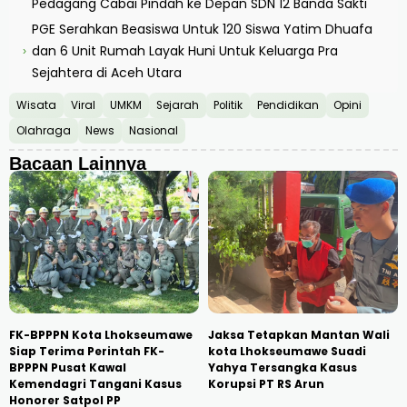
Pedagang Cabai Pindah ke Depan SDN 12 Banda Sakti
PGE Serahkan Beasiswa Untuk 120 Siswa Yatim Dhuafa
dan 6 Unit Rumah Layak Huni Untuk Keluarga Pra
›
Sejahtera di Aceh Utara
Wisata
Viral
UMKM
Sejarah
Politik
Pendidikan
Opini
Olahraga
News
Nasional
Bacaan Lainnya
FK-BPPPN Kota Lhokseumawe
Jaksa Tetapkan Mantan Wali
Siap Terima Perintah FK-
kota Lhokseumawe Suadi
BPPPN Pusat Kawal
Yahya Tersangka Kasus
Kemendagri Tangani Kasus
Korupsi PT RS Arun
Honorer Satpol PP