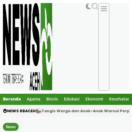
Beranda
Agama
Bisnis
Edukasi
Ekonomi
Kesehatan
NEWS RBACEH
Dua Pelajar Meninggal dalam Kecelakaan M
News