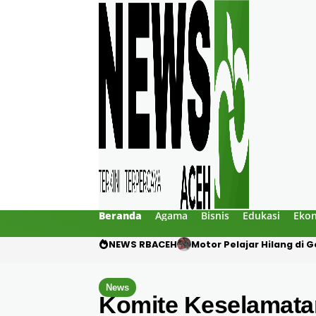
Beranda
Agama
Bisnis
Edukasi
Eko
NEWS RBACEH
Motor Pelajar Hilang di
News
Komite Keselamatan