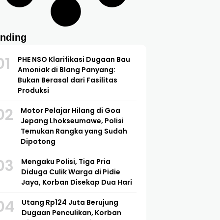
ending
01
PHE NSO Klarifikasi Dugaan Bau
Amoniak di Blang Panyang:
Bukan Berasal dari Fasilitas
Produksi
02
Motor Pelajar Hilang di Goa
Jepang Lhokseumawe, Polisi
Temukan Rangka yang Sudah
Dipotong
03
Mengaku Polisi, Tiga Pria
Diduga Culik Warga di Pidie
Jaya, Korban Disekap Dua Hari
04
Utang Rp124 Juta Berujung
Dugaan Penculikan, Korban