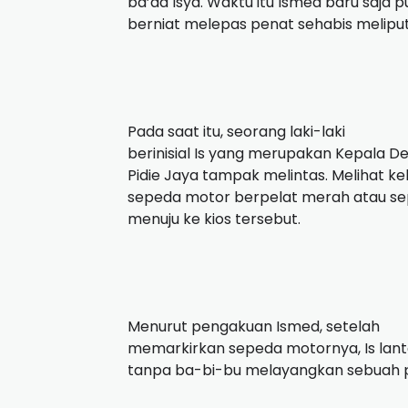
ba’da Isya. Waktu itu Ismed baru saja p
berniat melepas penat sehabis meliput,
Pada saat itu, seorang laki-laki
berinisial Is yang merupakan Kepala D
Pidie Jaya tampak melintas. Melihat k
sepeda motor berpelat merah atau sep
menuju ke kios tersebut.
Menurut pengakuan Ismed, setelah
memarkirkan sepeda motornya, Is lant
tanpa ba-bi-bu melayangkan sebuah p