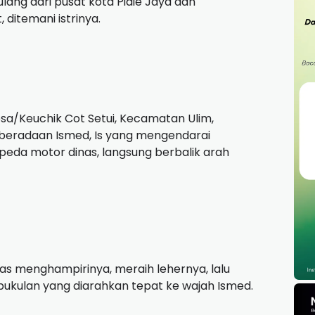
ulang dari pusat kota Pidie Jaya dan
 ditemani istrinya.
esa/Keuchik Cot Setui, Kecamatan Ulim,
eberadaan Ismed, Is yang mengendarai
eda motor dinas, langsung berbalik arah
as menghampirinya, meraih lehernya, lalu
ukulan yang diarahkan tepat ke wajah Ismed.