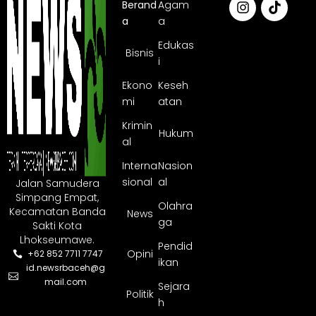
Berand
Agam
a
a
Edukas
Bisnis
i
Ekono
Keseh
mi
atan
Krimin
Hukum
al
Interna
Nasion
sional
al
Jalan Samudera
Simpang Empat,
Olahra
Kecamatan Banda
News
ga
Sakti Kota
Lhokseumawe.
Pendid
Opini
+62 852 7711 7747
ikan
id.newsrbaceh@g
mail.com
Sejara
Politik
h