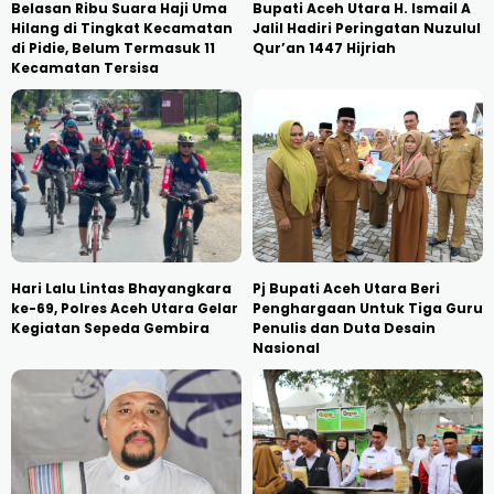
Belasan Ribu Suara Haji Uma
Bupati Aceh Utara H. Ismail A
Hilang di Tingkat Kecamatan
Jalil Hadiri Peringatan Nuzulul
di Pidie, Belum Termasuk 11
Qur’an 1447 Hijriah
Kecamatan Tersisa
Hari Lalu Lintas Bhayangkara
Pj Bupati Aceh Utara Beri
ke-69, Polres Aceh Utara Gelar
Penghargaan Untuk Tiga Guru
Kegiatan Sepeda Gembira
Penulis dan Duta Desain
Nasional