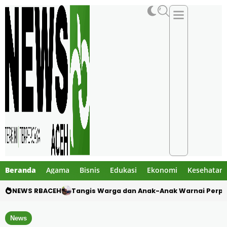
Beranda
Agama
Bisnis
Edukasi
Ekonomi
Kesehatan
NEWS RBACEH
Dua Pelajar Meninggal dalam Kecelakaan M
News