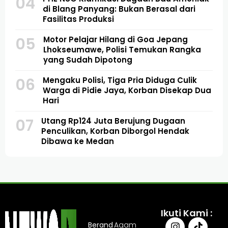
04
di Blang Panyang: Bukan Berasal dari
Fasilitas Produksi
05
Motor Pelajar Hilang di Goa Jepang
Lhokseumawe, Polisi Temukan Rangka
yang Sudah Dipotong
06
Mengaku Polisi, Tiga Pria Diduga Culik
Warga di Pidie Jaya, Korban Disekap Dua
Hari
07
Utang Rp124 Juta Berujung Dugaan
Penculikan, Korban Diborgol Hendak
Dibawa ke Medan
Ikuti Kami :
Berand
Agam