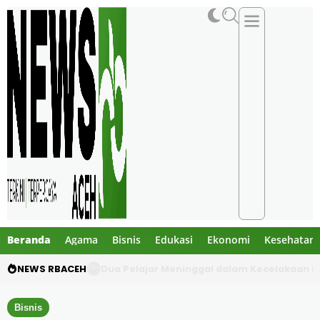
Beranda
Agama
Bisnis
Edukasi
Ekonomi
Kesehatan
NEWS RBACEH
Gibran Tegur Kadisdik Bireuen, Temukan 1 B
Bisnis