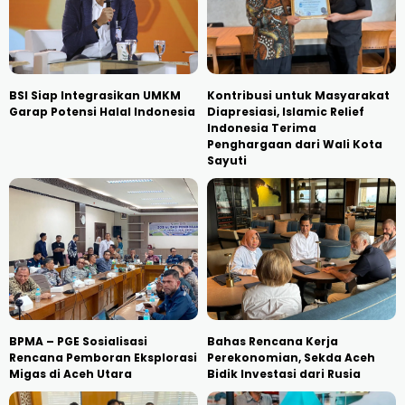
BSI Siap Integrasikan UMKM
Kontribusi untuk Masyarakat
Garap Potensi Halal Indonesia
Diapresiasi, Islamic Relief
Indonesia Terima
Penghargaan dari Wali Kota
Sayuti
BPMA – PGE Sosialisasi
Bahas Rencana Kerja
Rencana Pemboran Eksplorasi
Perekonomian, Sekda Aceh
Migas di Aceh Utara
Bidik Investasi dari Rusia