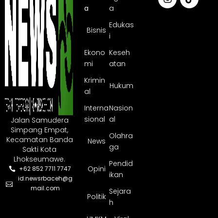
a
a
Edukas
Bisnis
i
Ekono
Keseh
mi
atan
Krimin
Hukum
al
Interna
Nasion
sional
al
Jalan Samudera
Simpang Empat,
Olahra
Kecamatan Banda
News
ga
Sakti Kota
Lhokseumawe.
Pendid
Opini
+62 852 7711 7747
ikan
id.newsrbaceh@g
mail.com
Sejara
Politik
h