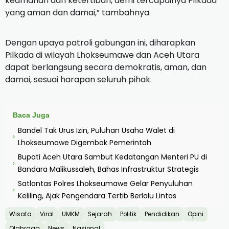
keamanan dan ketertiban, demi tercapainya Pilkada
yang aman dan damai,” tambahnya.
Dengan upaya patroli gabungan ini, diharapkan
Pilkada di wilayah Lhokseumawe dan Aceh Utara
dapat berlangsung secara demokratis, aman, dan
damai, sesuai harapan seluruh pihak.
Baca Juga
Bandel Tak Urus Izin, Puluhan Usaha Walet di
›
Lhokseumawe Digembok Pemerintah
Bupati Aceh Utara Sambut Kedatangan Menteri PU di
›
Bandara Malikussaleh, Bahas Infrastruktur Strategis
Satlantas Polres Lhokseumawe Gelar Penyuluhan
›
Keliling, Ajak Pengendara Tertib Berlalu Lintas
Wisata
Viral
UMKM
Sejarah
Politik
Pendidikan
Opini
Olahraga
News
Nasional