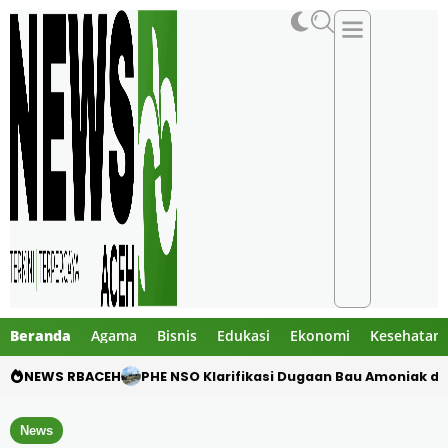
Beranda
Agama
Bisnis
Edukasi
Ekonomi
Kesehatan
NEWS RBACEH
Motor Pelajar Hilang di Goa Jepang Lhoks
News