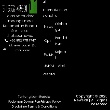
al
Interna
Nasion
sional
al
Jalan Samudera
Simpang Empat,
Olahra
Kecamatan Banda
News
ga
Sakti Kota
Lhokseumawe.
Pendid
Opini
+62 852 7711 7747
ikan
id.newsrbaceh@g
mail.com
Sejara
Politik
h
UMKM
Viral
Wisata
Copyright © 2026
Tentang Kami
Redaksi
NewsRB | All Rights
Pedoman Dewan Pers
Privacy Policy
Reserved
Disclaimer
Terms & Conditions