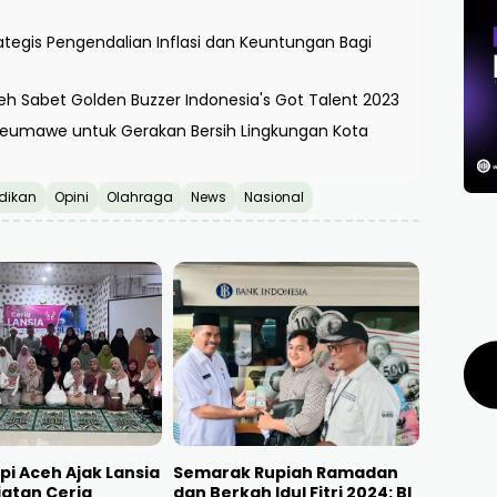
rategis Pengendalian Inflasi dan Keuntungan Bagi
eh Sabet Golden Buzzer Indonesia's Got Talent 2023
eumawe untuk Gerakan Bersih Lingkungan Kota
dikan
Opini
Olahraga
News
Nasional
pi Aceh Ajak Lansia
Semarak Rupiah Ramadan
atan Ceria
dan Berkah Idul Fitri 2024: BI