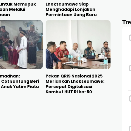
untuk Memupuk
Lhokseumawe Siap
aan Melalui
Menghadapi Lonjakan
maan
Permintaan Uang Baru
Tr
amadhan:
Pekan QRIS Nasional 2025
Cot Euntung Beri
Meriahkan Lhokseumawe:
Anak Yatim Piatu
Percepat Digitalisasi
Sambut HUT RI ke-80