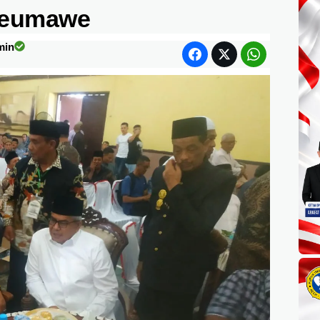
seumawe
min