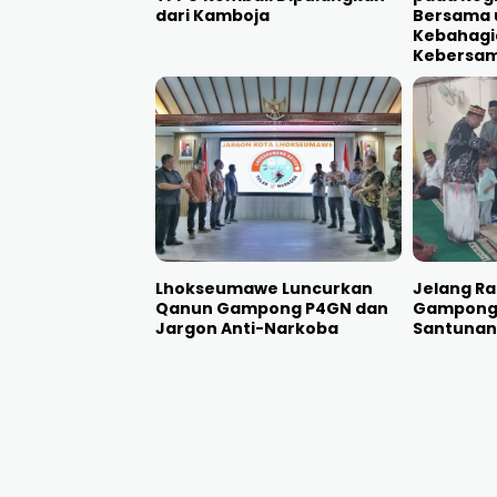
dari Kamboja
Bersama 
Kebahagi
Kebersa
Lhokseumawe Luncurkan
Jelang R
Qanun Gampong P4GN dan
Gampong 
Jargon Anti-Narkoba
Santunan 