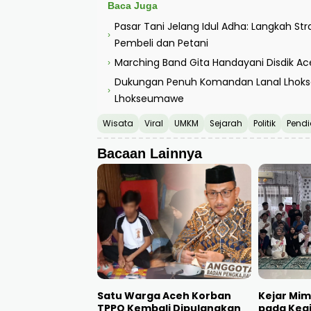
Baca Juga
Pasar Tani Jelang Idul Adha: Langkah St
›
Pembeli dan Petani
Marching Band Gita Handayani Disdik Ac
›
Dukungan Penuh Komandan Lanal Lhoks
›
Lhokseumawe
Wisata
Viral
UMKM
Sejarah
Politik
Pendi
Bacaan Lainnya
Satu Warga Aceh Korban
Kejar Mim
TPPO Kembali Dipulangkan
pada Kegi