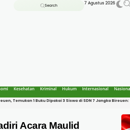
7 Agustus 2026
Search
nomi
Kesehatan
Kriminal
Hukum
Internasional
Nasiona
an Bau Amoniak di Blang Panyang: Bukan Berasal dari Fasilitas 
iri Acara Maulid