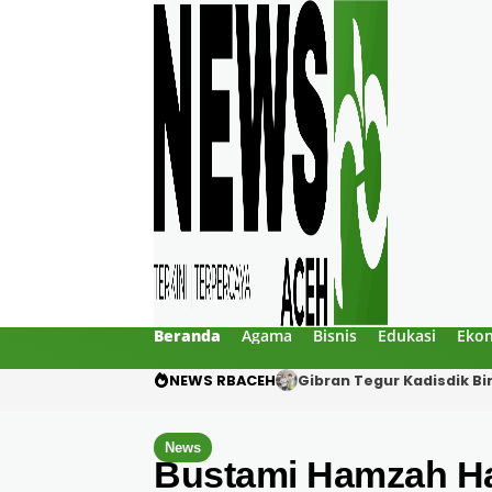
Beranda
Agama
Bisnis
Edukasi
Eko
NEWS RBACEH
PHE NSO Klarifikasi Duga
News
Bustami Hamzah Had