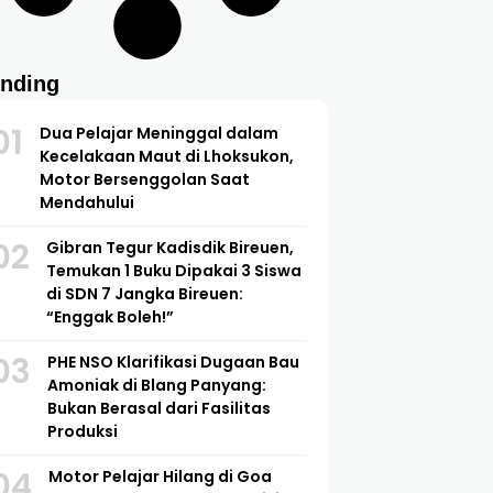
ending
01
Dua Pelajar Meninggal dalam
Kecelakaan Maut di Lhoksukon,
Motor Bersenggolan Saat
Mendahului
02
Gibran Tegur Kadisdik Bireuen,
Temukan 1 Buku Dipakai 3 Siswa
di SDN 7 Jangka Bireuen:
“Enggak Boleh!”
03
PHE NSO Klarifikasi Dugaan Bau
Amoniak di Blang Panyang:
Bukan Berasal dari Fasilitas
Produksi
04
Motor Pelajar Hilang di Goa