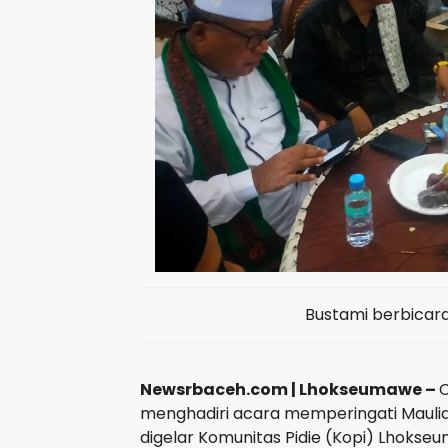
Bustami berbicar
Newsrbaceh.com | Lhokseumawe –
C
menghadiri acara memperingati Maul
digelar Komunitas Pidie (Kopi) Lhokse