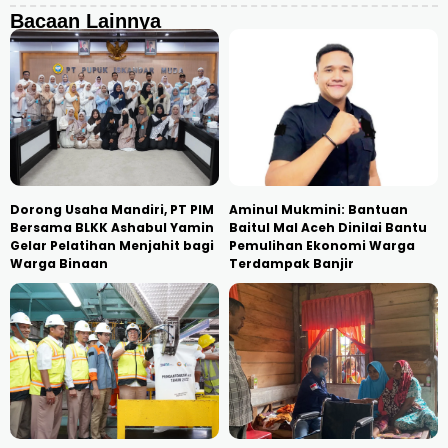
Bacaan Lainnya
Dorong Usaha Mandiri, PT PIM
Aminul Mukmini: Bantuan
Bersama BLKK Ashabul Yamin
Baitul Mal Aceh Dinilai Bantu
Gelar Pelatihan Menjahit bagi
Pemulihan Ekonomi Warga
Warga Binaan
Terdampak Banjir