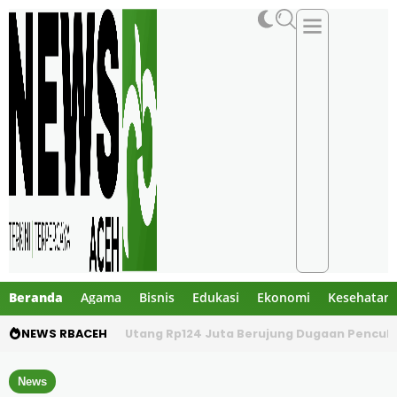
Beranda
Agama
Bisnis
Edukasi
Ekonomi
Kesehatan
NEWS RBACEH
Utang Rp124 Juta Berujung Dugaan Penculi
News