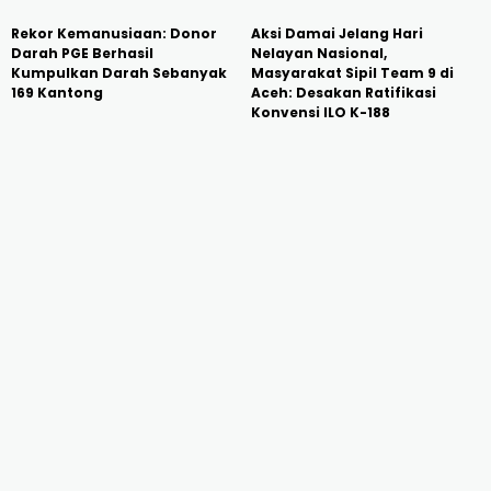
Rekor Kemanusiaan: Donor
Aksi Damai Jelang Hari
Darah PGE Berhasil
Nelayan Nasional,
Kumpulkan Darah Sebanyak
Masyarakat Sipil Team 9 di
169 Kantong
Aceh: Desakan Ratifikasi
Konvensi ILO K-188