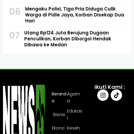
06
Mengaku Polisi, Tiga Pria Diduga Culik
Warga di Pidie Jaya, Korban Disekap Dua
Hari
07
Utang Rp124 Juta Berujung Dugaan
Penculikan, Korban Diborgol Hendak
Dibawa ke Medan
Ikuti Kami :
Berand
Agam
a
a
Edukas
Bisnis
i
Ekono
Keseh