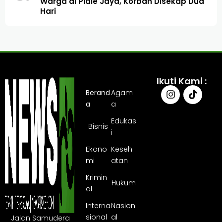
Warga di Pidie Jaya, Korban Disekap Dua
Hari
Ikuti Kami :
Berand
Agam
a
a
Edukas
Bisnis
i
Ekono
Keseh
mi
atan
Krimin
Hukum
al
Interna
Nasion
sional
al
Jalan Samudera