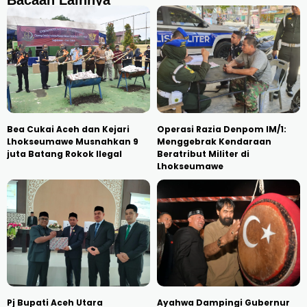
Bea Cukai Aceh dan Kejari
Operasi Razia Denpom IM/1:
Lhokseumawe Musnahkan 9
Menggebrak Kendaraan
juta Batang Rokok Ilegal
Beratribut Militer di
Lhokseumawe
Pj Bupati Aceh Utara
Ayahwa Dampingi Gubernur