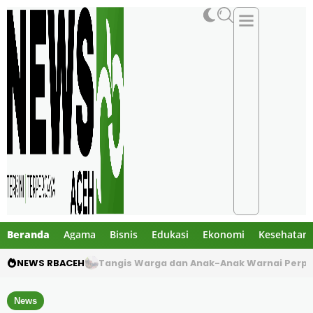
Beranda
Agama
Bisnis
Edukasi
Ekonomi
Kesehatan
NEWS RBACEH
Dua Pelajar Meninggal dalam Kecelakaan M
News