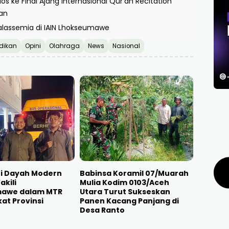
os ke Final Ajang Internasional Qur’an Recitation
’an
halassemia di IAIN Lhokseumawe
dikan
Opini
Olahraga
News
Nasional
ri Dayah Modern
Babinsa Koramil 07/Muarah
kili
Mulia Kodim 0103/Aceh
awe dalam MTR
Utara Turut Sukseskan
kat Provinsi
Panen Kacang Panjang di
Desa Ranto