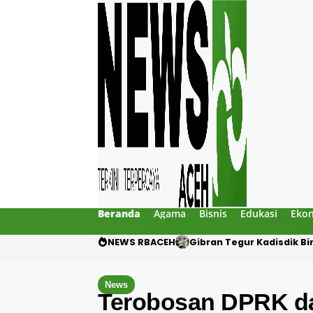
Beranda
Agama
Bisnis
Edukasi
Eko
NEWS RBACEH
PHE NSO Klarifikasi Duga
News
Terobosan DPRK d