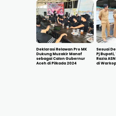
Deklarasi Relawan Pro MK
Sesuai De
Dukung Muzakir Manaf
Pj Bupati
sebagai Calon Gubernur
Razia AS
Aceh di Pilkada 2024
di Warko