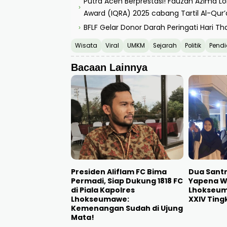
Putra Aceh Berprestasi! Fauzan Azima Lol
›
Award (IQRA) 2025 cabang Tartil Al-Qur
BFLF Gelar Donor Darah Peringati Hari T
›
Wisata
Viral
UMKM
Sejarah
Politik
Pendi
Bacaan Lainnya
Presiden Aliflam FC Bima
Dua Sant
Permadi, Siap Dukung 1818 FC
Yapena Wa
di Piala Kapolres
Lhokseum
Lhokseumawe:
XXIV Ting
Kemenangan Sudah di Ujung
Mata!