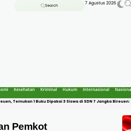
7 Agustus 2026
Search
nomi
Kesehatan
Kriminal
Hukum
Internasional
Nasiona
an Bau Amoniak di Blang Panyang: Bukan Berasal dari Fasilitas 
an Pemkot