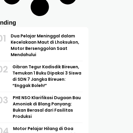
ending
01
Dua Pelajar Meninggal dalam
Kecelakaan Maut di Lhoksukon,
Motor Bersenggolan Saat
Mendahului
02
Gibran Tegur Kadisdik Bireuen,
Temukan 1 Buku Dipakai 3 Siswa
di SDN 7 Jangka Bireuen:
“Enggak Boleh!”
03
PHE NSO Klarifikasi Dugaan Bau
Amoniak di Blang Panyang:
Bukan Berasal dari Fasilitas
Produksi
04
Motor Pelajar Hilang di Goa