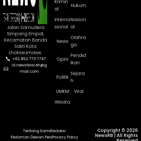
Krimin
Hukum
al
Interna
Nasion
sional
al
Jalan Samudera
Simpang Empat,
Olahra
Kecamatan Banda
News
ga
Sakti Kota
Lhokseumawe.
Pendid
Opini
+62 852 7711 7747
ikan
id.newsrbaceh@g
mail.com
Sejara
Politik
h
UMKM
Viral
Wisata
Copyright © 2026
Tentang Kami
Redaksi
NewsRB | All Rights
Pedoman Dewan Pers
Privacy Policy
Reserved