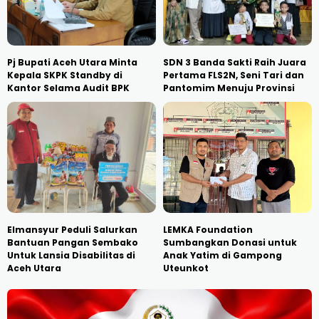
Pj Bupati Aceh Utara Minta
SDN 3 Banda Sakti Raih Juara
Kepala SKPK Standby di
Pertama FLS2N, Seni Tari dan
Kantor Selama Audit BPK
Pantomim Menuju Provinsi
Elmansyur Peduli Salurkan
LEMKA Foundation
Bantuan Pangan Sembako
Sumbangkan Donasi untuk
Untuk Lansia Disabilitas di
Anak Yatim di Gampong
Aceh Utara
Uteunkot