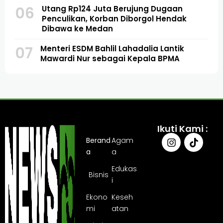
06
Utang Rp124 Juta Berujung Dugaan
Penculikan, Korban Diborgol Hendak
Dibawa ke Medan
07
Menteri ESDM Bahlil Lahadalia Lantik
Mawardi Nur sebagai Kepala BPMA
Ikuti Kami :
Berand
Agam
a
a
Edukas
Bisnis
i
Ekono
Keseh
mi
atan