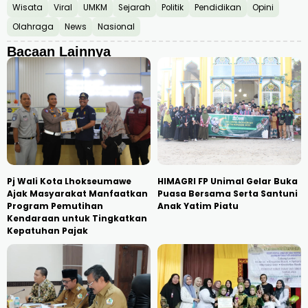
Wisata
Viral
UMKM
Sejarah
Politik
Pendidikan
Opini
Olahraga
News
Nasional
Bacaan Lainnya
Pj Wali Kota Lhokseumawe
HIMAGRI FP Unimal Gelar Buka
Ajak Masyarakat Manfaatkan
Puasa Bersama Serta Santuni
Program Pemutihan
Anak Yatim Piatu
Kendaraan untuk Tingkatkan
Kepatuhan Pajak