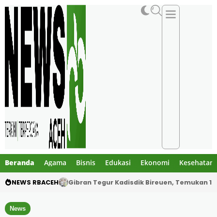
Beranda
Agama
Bisnis
Edukasi
Ekonomi
Kesehatan
NEWS RBACEH
PHE NSO Klarifikasi Dugaan Bau Amoniak di 
News