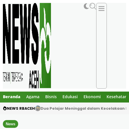
Beranda
Agama
Bisnis
Edukasi
Ekonomi
Kesehatan
NEWS RBACEH
Gibran Tegur Kadisdik Bireuen, Temukan 1 B
News