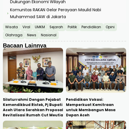
Dukungan Ekonomi Wilayah
Komunitas RAKAN Gelar Perayaan Maulid Nabi
›
Muhammad SAW di Jakarta
Wisata
Viral
UMKM
Sejarah
Politik
Pendidikan
Opini
Olahraga
News
Nasional
Bacaan Lainnya
Silaturrahmi Dengan Pejabat
Pendidikan Vokasi:
Kemendikbud Ristek, Pj Bupati
Memperkuat Kemitraan
Aceh Utara Serahkan Proposal
untuk Membangun Masa
Revitalisasi Rumah Cut Meutia
Depan Aceh