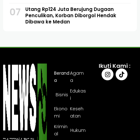
07
Utang Rp124 Juta Berujung Dugaan
Penculikan, Korban Diborgol Hendak
Dibawa ke Medan
Ikuti Kami :
Berand
Agam
a
a
Edukas
Bisnis
i
Ekono
Keseh
mi
atan
Krimin
Hukum
al