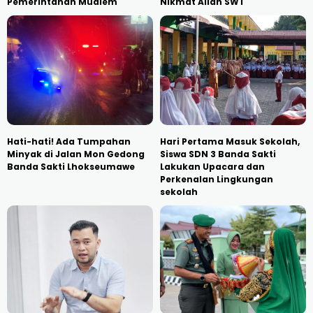
Pemerintahan Mualem
Nikmat Allah SWT
Hati-hati! Ada Tumpahan
Hari Pertama Masuk Sekolah,
Minyak di Jalan Mon Gedong
Siswa SDN 3 Banda Sakti
Banda Sakti Lhokseumawe
Lakukan Upacara dan
Perkenalan Lingkungan
sekolah