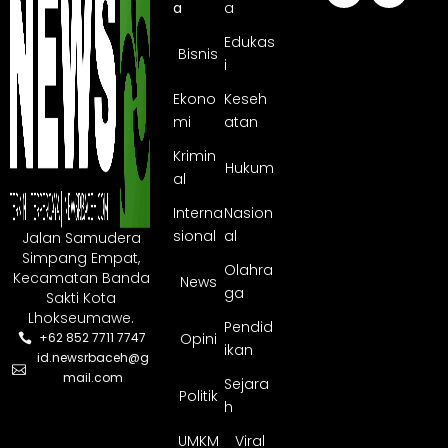
a
a
Edukas
Bisnis
i
Ekono
Keseh
mi
atan
Krimin
Hukum
al
Interna
Nasion
sional
al
Jalan Samudera
Simpang Empat,
Olahra
Kecamatan Banda
News
ga
Sakti Kota
Lhokseumawe.
Pendid
Opini
+62 852 7711 7747
ikan
id.newsrbaceh@g
mail.com
Sejara
Politik
h
UMKM
Viral