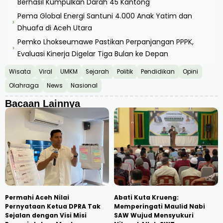
Berhasil Kumpulkan Darah 45 Kantong
Pema Global Energi Santuni 4.000 Anak Yatim dan
›
Dhuafa di Aceh Utara
Pemko Lhokseumawe Pastikan Perpanjangan PPPK,
›
Evaluasi Kinerja Digelar Tiga Bulan ke Depan
Wisata
Viral
UMKM
Sejarah
Politik
Pendidikan
Opini
Olahraga
News
Nasional
Bacaan Lainnya
Permahi Aceh Nilai
Abati Kuta Krueng:
Pernyataan Ketua DPRA Tak
Memperingati Maulid Nabi
Sejalan dengan Visi Misi
SAW Wujud Mensyukuri