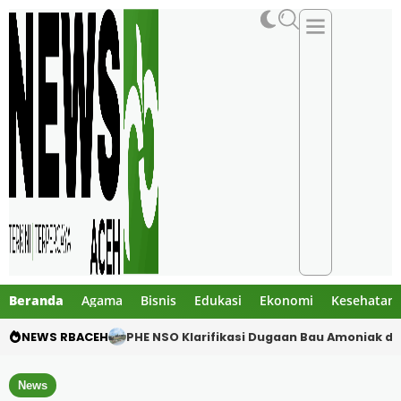
Beranda
Agama
Bisnis
Edukasi
Ekonomi
Kesehatan
NEWS RBACEH
Motor Pelajar Hilang di Goa Jepang Lhoks
News