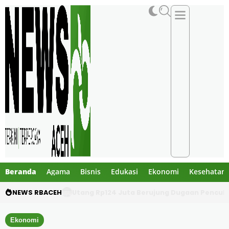
Beranda
Agama
Bisnis
Edukasi
Ekonomi
Kesehatan
NEWS RBACEH
Utang Rp124 Juta Berujung Dugaan Penculi
Ekonomi