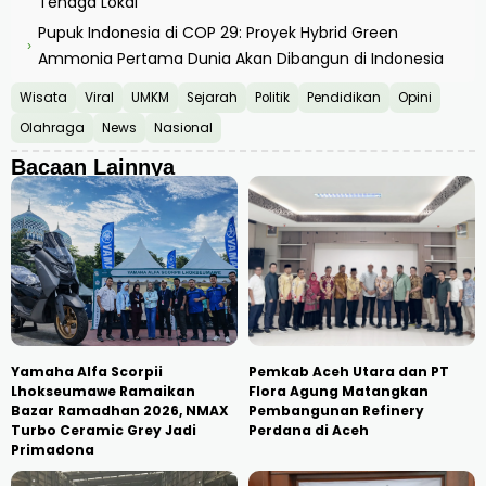
Tenaga Lokal
Pupuk Indonesia di COP 29: Proyek Hybrid Green
›
Ammonia Pertama Dunia Akan Dibangun di Indonesia
Wisata
Viral
UMKM
Sejarah
Politik
Pendidikan
Opini
Olahraga
News
Nasional
Bacaan Lainnya
Yamaha Alfa Scorpii
Pemkab Aceh Utara dan PT
Lhokseumawe Ramaikan
Flora Agung Matangkan
Bazar Ramadhan 2026, NMAX
Pembangunan Refinery
Turbo Ceramic Grey Jadi
Perdana di Aceh
Primadona