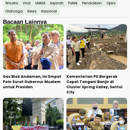
Wisata
Viral
UMKM
Sejarah
Politik
Pendidikan
Opini
Olahraga
News
Nasional
Bacaan Lainnya
Gas Blok Andaman, Ini Empat
Kementerian PU Bergerak
Poin Surat Gubernur Mualem
Cepat Tangani Banjir di
untuk Presiden
Cluster Spring Valley, Sentul
City