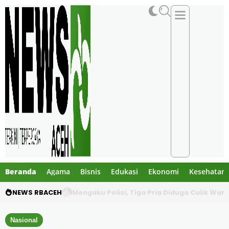
Beranda
Agama
Bisnis
Edukasi
Ekonomi
Kesehatan
NEWS RBACEH
Utang Rp124 Juta Berujung Dugaan Penculi
Nasional