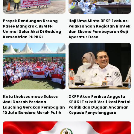
Proyek Bendungan Kreung
Haji Uma Minta BPKP Evaluasi
Pasee Mangkrak, BEM FH
Pelaksanaan Kegiatan Bimtek
Unimal Gelar Aksi Di Gedung
dan Skema Pembayaran Gaji
Kementrian PUPR RI
Aparatur Desa
Kota Lhokseumawe Sukses
DKPP Akan Periksa Anggota
Jadi Daerah Perdana
KPU RI Terkait Verifikasi Partai
Lauching Gerakan Pembagian
Politik dan Dugaan Ancaman
10 Juta Bendera Merah Putih
Kepada Penyelenggara