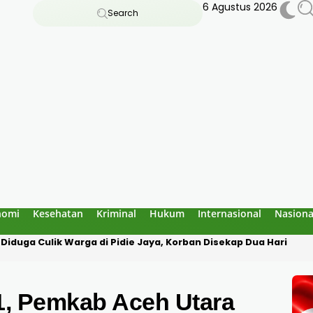
6 Agustus 2026
Search
nomi
Kesehatan
Kriminal
Hukum
Internasional
Nasiona
ng Dugaan Penculikan, Korban Diborgol Hendak Dibawa ke Med
1, Pemkab Aceh Utara