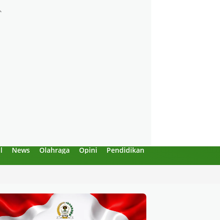
l
News
Olahraga
Opini
Pendidikan
Politik
Sejarah
an