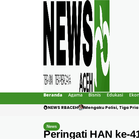
Beranda
Agama
Bisnis
Edukasi
Eko
NEWS RBACEH
Utang Rp124 Juta Beruju
News
Peringati HAN ke-4