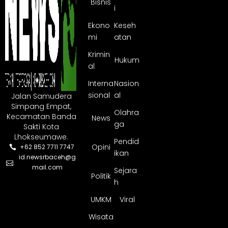
Bisnis
i
Ekono
Keseh
mi
atan
Krimin
Hukum
al
Interna
Nasion
sional
al
Jalan Samudera
Simpang Empat,
Olahra
Kecamatan Banda
News
ga
Sakti Kota
Lhokseumawe.
Pendid
Opini
+62 852 7711 7747
ikan
id.newsrbaceh@g
mail.com
Sejara
Politik
h
UMKM
Viral
Wisata