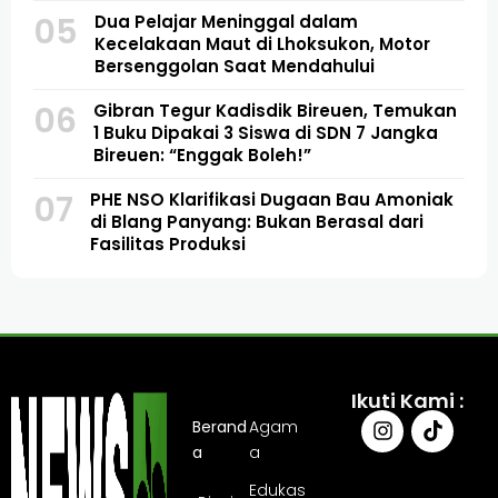
05
Dua Pelajar Meninggal dalam
Kecelakaan Maut di Lhoksukon, Motor
Bersenggolan Saat Mendahului
06
Gibran Tegur Kadisdik Bireuen, Temukan
1 Buku Dipakai 3 Siswa di SDN 7 Jangka
Bireuen: “Enggak Boleh!”
07
PHE NSO Klarifikasi Dugaan Bau Amoniak
di Blang Panyang: Bukan Berasal dari
Fasilitas Produksi
Ikuti Kami :
Berand
Agam
a
a
Edukas