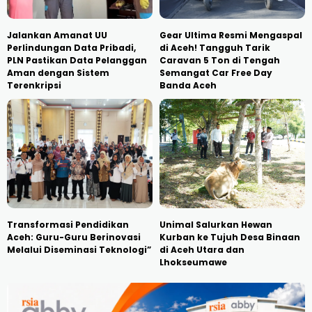
Jalankan Amanat UU
Gear Ultima Resmi Mengaspal
Perlindungan Data Pribadi,
di Aceh! Tangguh Tarik
PLN Pastikan Data Pelanggan
Caravan 5 Ton di Tengah
Aman dengan Sistem
Semangat Car Free Day
Terenkripsi
Banda Aceh
Transformasi Pendidikan
Unimal Salurkan Hewan
Aceh: Guru-Guru Berinovasi
Kurban ke Tujuh Desa Binaan
Melalui Diseminasi Teknologi”
di Aceh Utara dan
Lhokseumawe