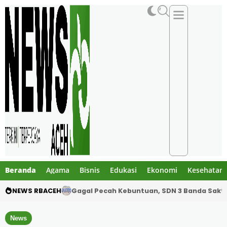
Beranda
Agama
Bisnis
Edukasi
Ekonomi
Kesehatan
NEWS RBACEH
SDN 3 Banda Sakti Turunkan Tim Inti Hadapi 
News