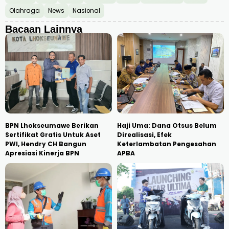
Olahraga
News
Nasional
Bacaan Lainnya
BPN Lhokseumawe Berikan
Haji Uma: Dana Otsus Belum
Sertifikat Gratis Untuk Aset
Direalisasi, Efek
PWI, Hendry CH Bangun
Keterlambatan Pengesahan
Apresiasi Kinerja BPN
APBA