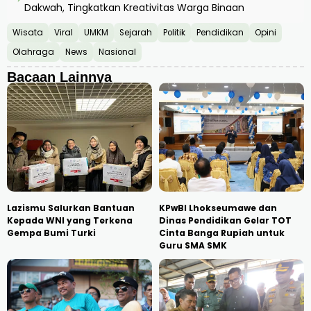
Dakwah, Tingkatkan Kreativitas Warga Binaan
Wisata
Viral
UMKM
Sejarah
Politik
Pendidikan
Opini
Olahraga
News
Nasional
Bacaan Lainnya
Lazismu Salurkan Bantuan
KPwBI Lhokseumawe dan
Kepada WNI yang Terkena
Dinas Pendidikan Gelar TOT
Gempa Bumi Turki
Cinta Banga Rupiah untuk
Guru SMA SMK