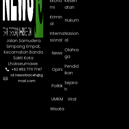
Ekono
Keseh
mi
atan
Krimin
Hukum
al
Interna
Nasion
sional
al
Jalan Samudera
Simpang Empat,
Olahra
Kecamatan Banda
News
ga
Sakti Kota
Lhokseumawe.
Pendid
Opini
+62 852 7711 7747
ikan
id.newsrbaceh@g
mail.com
Sejara
Politik
h
UMKM
Viral
Wisata