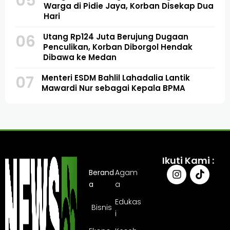
05
Warga di Pidie Jaya, Korban Disekap Dua
Hari
06
Utang Rp124 Juta Berujung Dugaan
Penculikan, Korban Diborgol Hendak
Dibawa ke Medan
07
Menteri ESDM Bahlil Lahadalia Lantik
Mawardi Nur sebagai Kepala BPMA
Ikuti Kami :
Berand
Agam
a
a
Edukas
Bisnis
i